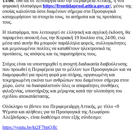
13:00
, τίθεται σε λειτουργία από την Περιφέρεια Αττικής, η νέα
ψηφιακή πλατφόρμα
https://frontidaprosf.attica.gov.gr/
, μέσω της
οποίας καλούνται όσοι διαμένουν σήμερα στα Προσφυγικά
καταχωρήσουν τα στοιχεία τους, τα αιτήματα και τις προτάσεις
τους.
Η πλατφόρμα, που λειτουργεί σε ελληνική και αγγλική έκδοση, θα
παραμείνει ανοικτή έως την Κυριακή 19 Ιουλίου στις 24:00, ενώ
μέσα από αυτήν θα μπορούν παράλληλα φορείς, συλλογικότητες
και μεμονωμένοι πολίτες να καταθέτουν ηλεκτρονικά τις
προτάσεις, τις απόψεις και τις παρατηρήσεις τους.
Στόχος είναι να υποστηριχθεί η ανοιχτή διαδικασία διαβούλευσης
που προωθεί η Περιφέρεια για το μέλλον των Προσφυγικών και να
διαμορφωθεί για πρώτη φορά μια πλήρης, οργανωμένη και
τεκμηριωμένη εικόνα των ανθρώπων που διαμένουν σήμερα στον
χώρο, ώστε να διασφαλιστούν όλες οι απαραίτητες συνθήκες
φιλοξενίας, υποστήριξης και μέριμνας κατά την υλοποίηση του
σχεδίου αποκατάστασης.
Oλόκληρο το βίντεο του Περιφερειάρχη Αττικής, με τίτλο «9
Ψέματα και αλήθειες για τα Προσφυγικά της Λεωφόρου
Αλεξάνδρας», είναι διαθέσιμο στον εξής σύνδεσμο:
https://youtu.be/kt2F7bnQJIc