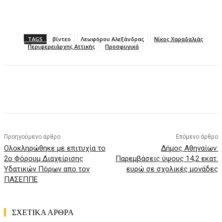
TAGS
βίντεο
Λεωφόρου Αλεξάνδρας
Νίκος Χαραδαλιάς
Περιφερειάρχης Αττικής
Προσφυγικά
Προηγούμενο άρθρο
Επόμενο άρθρο
Oλοκληρώθηκε με επιτυχία το
Δήμος Αθηναίων:
2ο Φόρουμ Διαχείρισης
Παρεμβάσεις ύψους 14,2 εκατ.
Υδατικών Πόρων απο τον
ευρώ σε σχολικές μονάδες
ΠΑΣΕΠΠΕ
ΣΧΕΤΙΚΑ ΑΡΘΡΑ