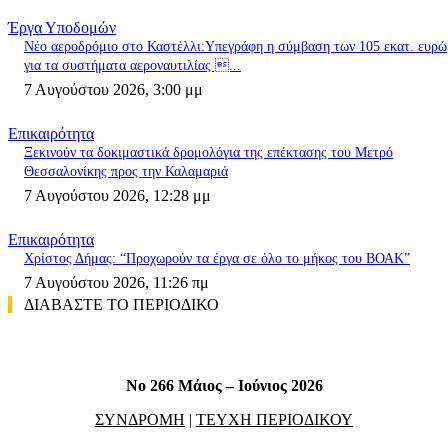
Έργα Υποδομών
Nέο αεροδρόμιο στο Καστέλλι:Υπεγράφη η σύμβαση των 105 εκατ. ευρώ
για τα συστήματα αεροναυτιλίας ...
7 Αυγούστου 2026, 3:00 μμ
Επικαιρότητα
Ξεκινούν τα δοκιμαστικά δρομολόγια της επέκτασης του Μετρό
Θεσσαλονίκης προς την Καλαμαριά
7 Αυγούστου 2026, 12:28 μμ
Επικαιρότητα
Χρίστος Δήμας: “Προχωρούν τα έργα σε όλο το μήκος του ΒΟΑΚ”
7 Αυγούστου 2026, 11:26 πμ
ΔΙΑΒΑΣΤΕ ΤΟ ΠΕΡΙΟΔΙΚΟ
No 266 Μάιος – Ιούνιος 2026
ΣΥΝΔΡΟΜΗ
|
ΤΕΥΧΗ ΠΕΡΙΟΔΙΚΟΥ