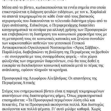
Μέσα από το βίντεο, κωδικοποιούνται τα εννέα σημεία στα οποία
επικεντρώνεται η διάχυση ψευδών ειδήσεων, με τον κ. Χαρδαλιά
να απαντά τεκμηριωμένα σε κάθε έναν από τους βασικούς
ισχυρισμούς που διακινούνται το τελευταίο διάστημα γύρω από το
έργο ανάπλασης. Ειδικότερα, ο Περιφερειάρχης διαψεύδει
κατηγορηματικά τα σενάρια για αλλαγή χρήσης των Προσφυγικών
και επιβεβαιώνει τη διατήρηση του κοινωνικού χαρακτήρα τους με
τη μετατροπή τους σε κοινωνικές κατοικίες και ξενώνα συνοδών
των καρκινοπαθών ασθενών του γειτονικού Γενικού
Αντικαρκινικού-Ογκολογικού Νοσοκομείου «Άγιος Σάββας».
Παράλληλα, διαβεβαιώνει τη βούληση της Περιφέρειας να βρεθούν
– σε συνεργασία με τους συναρμόδιους φορείς – νέοι χώροι
φιλοξενίας των σημερινών διαμενόντων, ενώ θα τους δοθεί η
ευκαιρία να διεκδικήσουν κοινωνική κατοικία μετά το πέρας της
ανάπλασης, εφόσον πληρούν τα κριτήρια.
Προσφυγικά της Λεωφόρου Αλεξάνδρας: Οι απαντήσεις της
Περιφέρειας Αττικής
Στόχος του ενημερωτικού βίντεο είναι η παροχή τεκμηριωμένων
απαντήσεων στις διασπειρόμενες φήμες. Όπως χαρακτηριστικά
επισημαίνεται: «Τα Προσφυγικά περιμένουν λύση εδώ και
δεκαετίες. Για τα Προσφυγικά ακούγονται πολλά. Και δυστυχώς
ακούγονται και πολλά ψέματα. Γι’ αυτό μιλάμε καθαρά. Χωρίς