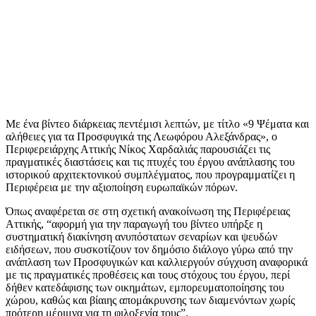
Με ένα βίντεο διάρκειας πεντέμισι λεπτών, με τίτλο «9 Ψέματα και
αλήθειες για τα Προσφυγικά της Λεωφόρου Αλεξάνδρας», ο
Περιφερειάρχης Αττικής Νίκος Χαρδαλιάς παρουσιάζει τις
πραγματικές διαστάσεις και τις πτυχές του έργου ανάπλασης του
ιστορικού αρχιτεκτονικού συμπλέγματος, που προγραμματίζει η
Περιφέρεια με την αξιοποίηση ευρωπαϊκών πόρων.
Όπως αναφέρεται σε στη σχετική ανακοίνωση της Περιφέρειας
Αττικής, “αφορμή για την παραγωγή του βίντεο υπήρξε η
συστηματική διακίνηση ανυπόστατων σεναρίων και ψευδών
ειδήσεων, που συσκοτίζουν τον δημόσιο διάλογο γύρω από την
ανάπλαση των Προσφυγικών και καλλιεργούν σύγχυση αναφορικά
με τις πραγματικές προθέσεις και τους στόχους του έργου, περί
δήθεν κατεδάφισης των οικημάτων, εμπορευματοποίησης του
χώρου, καθώς και βίαιης απομάκρυνσης των διαμενόντων χωρίς
πρότερη μέριμνα για τη φιλοξενία τους”.