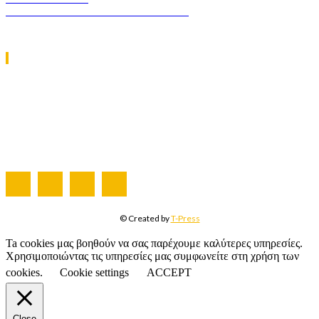
GREEN TRANSPORT & LOGISTICS
ΧΡΗΣΙΜΑ LINKS
Η ΕΤΑΙΡΕΙΑ ΜΑΣ
ΣΥΝΔΡΟΜΗ
ΔΙΑΦΗΜΙΣΗ
ΤΕΥΧΗ ΠΕΡΙΟΔΙΚΟΥ
© Created by
T-Press
Ta cookies μας βοηθούν να σας παρέχουμε καλύτερες υπηρεσίες.
Χρησιμοποιώντας τις υπηρεσίες μας συμφωνείτε στη χρήση των
cookies.
Cookie settings
ACCEPT
Close