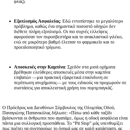
φλας).
Εξοπλισμός Ασφαλείας
: Εδώ εντοπίστηκε το μεγαλύτερο
πρόβλημα, καθώς ένα σημαντικό ποσοστό οδηγών δεν
διέθετε πλήρη εξοπλισμό. Οι πιο συχνές ελλείψεις
αφορούσαν τον πυροσβεστήρα και το ανακλαστικό γιλέκο,
ενώ σε μικρότερο βαθμό έλειπαν το φαρμακείο και το
προειδοποιητικό τρίγωνο.
Αποσκευές στην Καμπίνα
: Σχεδόν στα μισά οχήματα
βρέθηκαν ελεύθερες αποσκευές μέσα στην καμπίνα
επιβατών —μια πρακτική εξαιρετικά επικίνδυνη σε
περίπτωση ατυχήματος— με τους ειδικούς να προχωρούν σε
συστάσεις για αποκλειστική χρήση του πορτμπαγκάζ.
Ο Πρόεδρος και Διευθύνων Σύμβουλος της Ολυμπίας Οδού,
Παναγιώτης Παπανικόλας δήλωσε: «Πίσω από κάθε ταξίδι
βρίσκονται οι άνθρωποι που αγαπάμε, όμως η οδική ασφάλεια είναι
πάντα μια συλλογική προσπάθεια. Το “Pit Stop” μάς υπενθυμίζει
πως πρέπει να συντηρούμε το όχημά μας σε καλή κατάσταση, ας