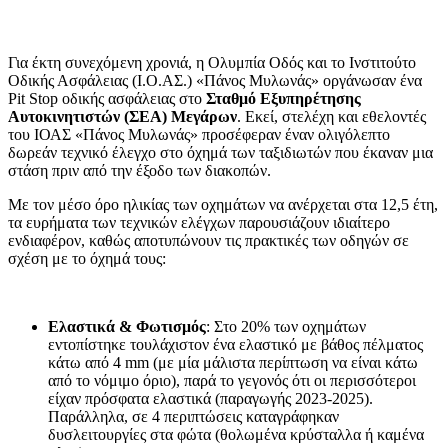
Για έκτη συνεχόμενη χρονιά, η Ολυμπία Οδός και το Ινστιτούτο
Οδικής Ασφάλειας (Ι.Ο.ΑΣ.) «Πάνος Μυλωνάς» οργάνωσαν ένα
Pit Stop οδικής ασφάλειας στο
Σταθμό Εξυπηρέτησης
Αυτοκινητιστών (ΣΕΑ) Μεγάρων
. Εκεί, στελέχη και εθελοντές
του ΙΟΑΣ «Πάνος Μυλωνάς» προσέφεραν έναν ολιγόλεπτο
δωρεάν τεχνικό έλεγχο στο όχημά των ταξιδιωτών που έκαναν μια
στάση πριν από την έξοδο των διακοπών.
Με τον μέσο όρο ηλικίας των οχημάτων να ανέρχεται στα 12,5 έτη,
τα ευρήματα των τεχνικών ελέγχων παρουσιάζουν ιδιαίτερο
ενδιαφέρον, καθώς αποτυπώνουν τις πρακτικές των οδηγών σε
σχέση με το όχημά τους:
Ελαστικά & Φωτισμός
: Στο 20% των οχημάτων
εντοπίστηκε τουλάχιστον ένα ελαστικό με βάθος πέλματος
κάτω από 4 mm (με μία μάλιστα περίπτωση να είναι κάτω
από το νόμιμο όριο), παρά το γεγονός ότι οι περισσότεροι
είχαν πρόσφατα ελαστικά (παραγωγής 2023-2025).
Παράλληλα, σε 4 περιπτώσεις καταγράφηκαν
δυσλειτουργίες στα φώτα (θολωμένα κρύσταλλα ή καμένα