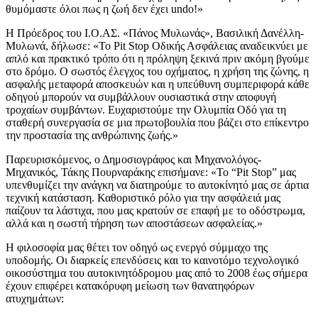
θυμόμαστε όλοι πως η ζωή δεν έχει undo!»
Η Πρόεδρος του Ι.Ο.ΑΣ. «Πάνος Μυλωνάς», Βασιλική Δανέλλη-
Μυλωνά, δήλωσε: «Το Pit Stop Οδικής Ασφάλειας αναδεικνύει με
απλό και πρακτικό τρόπο ότι η πρόληψη ξεκινά πριν ακόμη βγούμε
στο δρόμο. Ο σωστός έλεγχος του οχήματος, η χρήση της ζώνης, η
ασφαλής μεταφορά αποσκευών και η υπεύθυνη συμπεριφορά κάθε
οδηγού μπορούν να συμβάλλουν ουσιαστικά στην αποφυγή
τροχαίων συμβάντων. Ευχαριστούμε την Ολυμπία Οδό για τη
σταθερή συνεργασία σε μια πρωτοβουλία που βάζει στο επίκεντρο
την προστασία της ανθρώπινης ζωής.»
Παρευρισκόμενος, ο Δημοσιογράφος και Μηχανολόγος-
Μηχανικός, Τάκης Πουρναράκης επισήμανε: «Το “Pit Stop” μας
υπενθυμίζει την ανάγκη να διατηρούμε το αυτοκίνητό μας σε άρτια
τεχνική κατάσταση. Καθοριστικό ρόλο για την ασφάλειά μας
παίζουν τα λάστιχα, που μας κρατούν σε επαφή με το οδόστρωμα,
αλλά και η σωστή τήρηση των αποστάσεων ασφαλείας.»
Η φιλοσοφία μας θέτει τον οδηγό ως ενεργό σύμμαχο της
υποδομής. Οι διαρκείς επενδύσεις και το καινοτόμο τεχνολογικό
οικοσύστημα του αυτοκινητόδρομου μας από το 2008 έως σήμερα
έχουν επιφέρει κατακόρυφη μείωση των θανατηφόρων
ατυχημάτων: