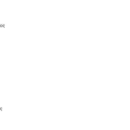
τος
ος