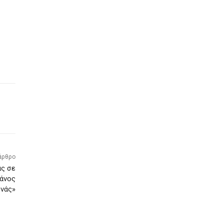
άρθρο
ας σε
Πάνος
νάς»