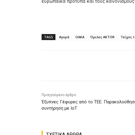
ευρωπαϊκά πρότυπα και τους κανονισμούς 
TAGS
Αγορά
ΟΑΚΑ
Όμιλος AKTOR
Τείχος 
Κοινοποίηση
Προηγούμενο άρθρο
Έξυπνες Γέφυρες από το ΤΕΕ: Παρακολούθησ
συντήρηση με ΙοΤ
ΣΧΕΤΙΚΑ ΑΡΘΡΑ