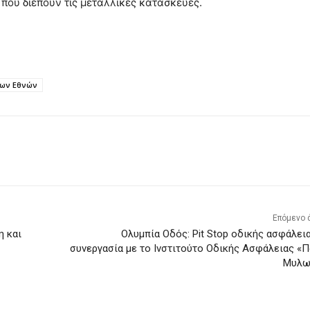
που διέπουν τις μεταλλικές κατασκευές.
των Εθνών
Επόμενο 
η και
Ολυμπία Οδός: Pit Stop οδικής ασφάλει
συνεργασία με το Ινστιτούτο Οδικής Ασφάλειας «
Μυλω