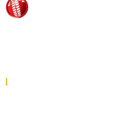
Τροίας 2, 152 35 Βριλήσσια
Τηλέφωνο:
210 68 00 470
Fax:
210 68 00 476,
Email:
tpress@tpress.gr
ΤΑ 9 ΠΕΡΙΟΔΙΚΑ ΜΑΣ
ΘΕΡΜΟΫΔΡΑΥΛΙΚΟΣ
ΗΛΕΚΤΡΟΛΟΓΟΣ
ΜΕΤΑΔΟΣΗ ΙΣΧΥΟΣ
ΕΡΓΟΤΑΞΙΑΚΑ ΘΕΜΑΤΑ
LOGISTICS & MANAGEMENT