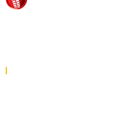
Τροίας 2, 152 35 Βριλήσσια
Τηλέφωνο:
210 68 00 470
Fax:
210 68 00 476,
Email:
tpress@tpress.gr
ΤΑ 9 ΠΕΡΙΟΔΙΚΑ ΜΑΣ
ΘΕΡΜΟΫΔΡΑΥΛΙΚΟΣ
ΗΛΕΚΤΡΟΛΟΓΟΣ
ΜΕΤΑΔΟΣΗ ΙΣΧΥΟΣ
ΕΡΓΟΤΑΞΙΑΚΑ ΘΕΜΑΤΑ
LOGISTICS & MANAGEMENT
CAR & TRUCK