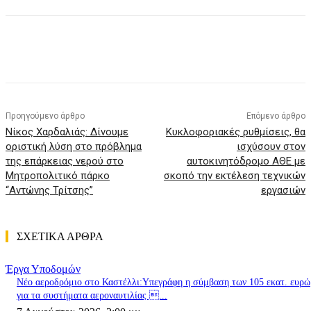
Προηγούμενο άρθρο
Επόμενο άρθρο
Νίκος Χαρδαλιάς: Δίνουμε
Κυκλοφοριακές ρυθμίσεις, θα
οριστική λύση στο πρόβλημα
ισχύσουν στον
της επάρκειας νερού στο
αυτοκινητόδρομο ΑΘΕ με
Μητροπολιτικό πάρκο
σκοπό την εκτέλεση τεχνικών
“Αντώνης Τρίτσης”
εργασιών
ΣΧΕΤΙΚΑ ΑΡΘΡΑ
Έργα Υποδομών
Nέο αεροδρόμιο στο Καστέλλι:Υπεγράφη η σύμβαση των 105 εκατ. ευρώ
για τα συστήματα αεροναυτιλίας ...