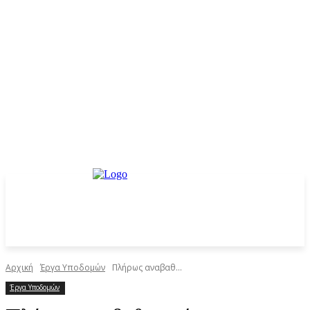
Αρχική
Έργα Υποδομών
Πλήρως αναβαθ...
Έργα Υποδομών