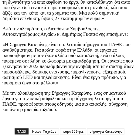
τη δυνατότητα να επισκεφθούν το έργο, θα καταλάβαιναν ότι αυτό
που έγινε εδώ είναι κάτι πρωτοποριακό, κάτι μοναδικό, κάτι που
άξιζε και τον κόπο και τα χρήματα του. Μια πολύ σημαντική
δημόσια επένδυση, ύψους 27 εκατομμυρίων ευρώ.»
Από την πλευρά του, ο Διευθύνων Σύμβουλος της
Αυτοκινητόδρομος Αιγαίου κ. Δημήτριος Γκατσώνης επισήμανε:
«Η Σήραγγα Κατερίνης είναι η τελευταία σήραγγα του ΠΑΘΕ που
αναβαθμίστηκε. Για πρώτη φορά στην Ελλάδα, οι εργασίες
υλοποιήθηκαν με τον έναν κλάδο υπό κατασκευή, ενώ ο άλλος
παρέμενε σε πλήρη κυκλοφορία με αμφιδρόμηση. Οι εργασίες που
ξεκίνησαν το 2022 περιλάμβαναν την αναβάθμιση των συστημάτων
πυρασφάλειας, δομικής ενίσχυσης, πυρανίχνευσης, εξαερισμού,
φωτισμού LED και τηλεδιοίκησης. Είναι ένα έργο-πρότυπο, για
παρόμοια έργα στο μέλλον.»
Με την ολοκλήρωση της Σήραγγας Κατερίνης, ενός σημαντικού
έργου για την οδική ασφάλεια και τη σύγχρονη λειτουργία του
ΠΑΘΕ, προσφέρεται στους οδηγούς μια πιο ασφαλής, σύγχρονη
και άνετη εμπειρία ταξιδιού.
TAGS
Νίκος Ταχιάος
παραδόθηκε
σήραγγα Κατερίνης