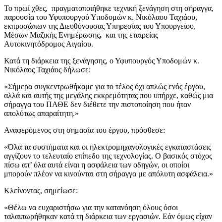
Το πρωί χθες, πραγματοποιήθηκε τεχνική ξενάγηση στη σήραγγα,
παρουσία του Υφυπουργού Υποδομών κ. Νικόλαου Ταχιάου,
εκπροσώπων της Διευθύνουσας Υπηρεσίας του Υπουργείου,
Μέσων Μαζικής Ενημέρωσης
,
και της εταιρείας
Αυτοκινητόδρομος Αιγαίου.
Κατά τη διάρκεια της ξενάγησης, ο Υφυπουργός Υποδομών κ.
Νικόλαος Ταχιάος δήλωσε:
«Σήμερα συγκεντρωθήκαμε για το τέλος όχι απλώς ενός έργου,
αλλά και αυτής της μεγάλης εκκρεμότητας που υπήρχε, καθώς μια
σήραγγα του ΠΑΘΕ δεν διέθετε την πιστοποίηση που ήταν
απολύτως απαραίτητη.»
Αναφερόμενος στη σημασία του έργου, πρόσθεσε:
«Όλα τα συστήματα και οι ηλεκτρομηχανολογικές εγκαταστάσεις
αγγίζουν το τελευταίο επίπεδο της τεχνολογίας. Ο βασικός στόχος
πίσω απ’ όλα αυτά είναι η ασφάλεια των οδηγών, οι οποίοι
μπορούν πλέον να κινούνται στη σήραγγα με απόλυτη ασφάλεια.»
Κλείνοντας, σημείωσε:
«Θέλω να ευχαριστήσω για την κατανόηση όλους όσοι
ταλαιπωρήθηκαν κατά τη διάρκεια των εργασιών. Εάν όμως είχαν