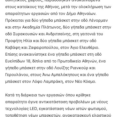
στους κατοίκους της Αθήνας, μετά την ολοκλήρωση των
απαραίτητων εργασιών από τον Δήμο Αθηναίων.
Πρόκειται για δύο γήπεδα μπάσκετ στην οδό Λένορμαν
και στην Ακαδημία Πλάτωνος, δύο γήπεδα μπάσκετ στην
οδό Συρακουσών και Ανδριτσαίνης, στη γειτονιά του
Προφήτη Ηλία και δύο γήπεδα μπάσκετ στην οδό
Καβάφη και Ζαφειροπούλου, στον Άγιο Ελευθέριο.
Επίσης ανακαινίστηκε ένα γήπεδο μπάσκετ στη οδό
Ευελπίδων 18, δίπλα από το Πρωτοδικείο Αθηνών, ένα
γήπεδο μπάσκετ στην οδό Λουίζης Ριανκούρ και
Γερουλάνου, στους Άνω Αμπελόκηπους και ένα γήπεδο
μπάσκετ στον Λόφο Λαμπράκη, στον Νέο Κόσμο.
Κατά τη διάρκεια των εργασιών όπου κρίθηκε
απαραίτητο έγινε αντικατάσταση προβολέων με νέους
τεχνολογίας LED, εγκατάσταση νέων ιστών φωτισμού,
τοποθέτηση νέων μπασκετών, ανακατασκευή ελαστικού