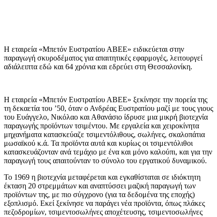
Η εταιρεία «Μπετόν Ευστρατίου ΑΒΕΕ» ειδικεύεται στην
παραγωγή σκυροδέματος για απαιτητικές εφαρμογές, λειτουργεί
αδιάλειπτα εδώ και 64 χρόνια και εδρεύει στη Θεσσαλονίκη.
Η εταιρεία «Μπετόν Ευστρατίου ΑΒΕΕ» ξεκίνησε την πορεία της
τη δεκαετία του ’50, όταν ο Ανδρέας Ευστρατίου μαζί με τους γιους
του Ευάγγελο, Νικόλαο και Αθανάσιο ίδρυσε μια μικρή βιοτεχνία
παραγωγής προϊόντων τσιμέντου. Με εργαλεία και χειροκίνητα
μηχανήματα κατασκεύαζε τσιμεντόλιθους, σωλήνες, σκαλοπάτια
μωσαϊκού κ.ά. Τα προϊόντα αυτά και κυρίως οι τσιμεντόλιθοι
κατασκευάζονταν ανά τεμάχιο με ένα και μόνο καλούπι, και για την
παραγωγή τους απαιτούνταν το σύνολο του εργατικού δυναμικού.
Το 1969 η βιοτεχνία μεταφέρεται και εγκαθίσταται σε ιδιόκτητη
έκταση 20 στρεμμάτων και αναπτύσσει μαζική παραγωγή των
προϊόντων της, με πιο σύγχρονο (για τα δεδομένα της εποχής)
εξοπλισμό. Εκεί ξεκίνησε να παράγει νέα προϊόντα, όπως πλάκες
πεζοδρομίων, τσιμεντοσωλήνες αποχέτευσης, τσιμεντοσωλήνες