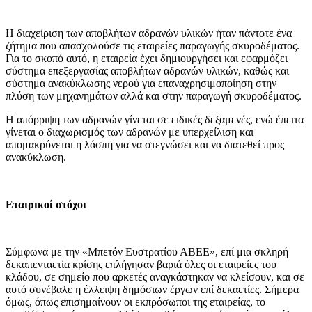
Η διαχείριση των αποβλήτων αδρανών υλικών ήταν πάντοτε ένα
ζήτημα που απασχολούσε τις εταιρείες παραγωγής σκυροδέματος.
Για το σκοπό αυτό, η εταιρεία έχει δημιουργήσει και εφαρμόζει
σύστημα επεξεργασίας αποβλήτων αδρανών υλικών, καθώς και
σύστημα ανακύκλωσης νερού για επαναχρησιμοποίηση στην
πλύση των μηχανημάτων αλλά και στην παραγωγή σκυροδέματος.
Η απόρριψη των αδρανών γίνεται σε ειδικές δεξαμενές, ενώ έπειτα
γίνεται ο διαχωρισμός των αδρανών με υπερχείλιση και
απομακρύνεται η λάσπη για να στεγνώσει και να διατεθεί προς
ανακύκλωση.
Εταιρικοί στόχοι
Σύμφωνα με την «Μπετόν Ευστρατίου ΑΒΕΕ», επί μια σκληρή
δεκαπενταετία κρίσης επλήγησαν βαριά όλες οι εταιρείες του
κλάδου, σε σημείο που αρκετές αναγκάστηκαν να κλείσουν, και σε
αυτό συνέβαλε η έλλειψη δημόσιων έργων επί δεκαετίες. Σήμερα
όμως, όπως επισημαίνουν οι εκπρόσωποι της εταιρείας, το