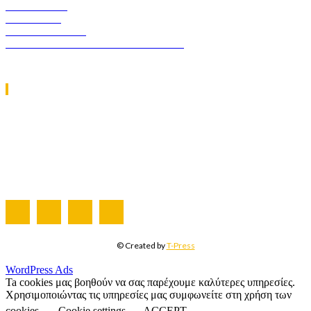
ASCEN TEC
ERGO TEC
INDUSTRY TEC
GREEN TRANSPORT & LOGISTICS
ΧΡΗΣΙΜΑ LINKS
Η ΕΤΑΙΡΕΙΑ ΜΑΣ
ΣΥΝΔΡΟΜΗ
ΔΙΑΦΗΜΙΣΗ
ΤΕΥΧΗ ΠΕΡΙΟΔΙΚΟΥ
© Created by
T-Press
WordPress Ads
Ta cookies μας βοηθούν να σας παρέχουμε καλύτερες υπηρεσίες.
Χρησιμοποιώντας τις υπηρεσίες μας συμφωνείτε στη χρήση των
cookies.
Cookie settings
ACCEPT