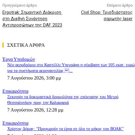
Προηγούμενο άρθρο
Επόμενο άρθρο
Ergotrak: Σημαντική Διάκριση
Civil Shop: Τρισδιάστατος
στη Διεθνή Συνάντηση
σαρωτής laser
Αντιπροσώπων της DAF 2023
ΣΧΕΤΙΚΑ ΑΡΘΡΑ
Έργα Υποδομών
Nέο αεροδρόμιο στο Καστέλλι:Υπεγράφη η σύμβαση των 105 εκατ. ευρώ
για τα συστήματα αεροναυτιλίας ...
7 Αυγούστου 2026, 3:00 μμ
Επικαιρότητα
Ξεκινούν τα δοκιμαστικά δρομολόγια της επέκτασης του Μετρό
Θεσσαλονίκης προς την Καλαμαριά
7 Αυγούστου 2026, 12:28 μμ
Επικαιρότητα
Χρίστος Δήμας: “Προχωρούν τα έργα σε όλο το μήκος του ΒΟΑΚ”