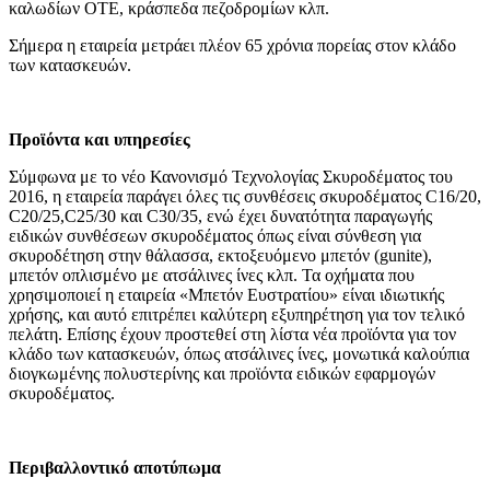
καλωδίων ΟΤΕ, κράσπεδα πεζοδρομίων κλπ.
Σήμερα η εταιρεία μετράει πλέον 65 χρόνια πορείας στον κλάδο
των κατασκευών.
Προϊόντα και υπηρεσίες
Σύμφωνα με το νέο Κανονισμό Τεχνολογίας Σκυροδέματος του
2016, η εταιρεία παράγει όλες τις συνθέσεις σκυροδέματος C16/20,
C20/25,C25/30 και C30/35, ενώ έχει δυνατότητα παραγωγής
ειδικών συνθέσεων σκυροδέματος όπως είναι σύνθεση για
σκυροδέτηση στην θάλασσα, εκτοξευόμενο μπετόν (gunite),
μπετόν οπλισμένο με ατσάλινες ίνες κλπ. Τα οχήματα που
χρησιμοποιεί η εταιρεία «Μπετόν Ευστρατίου» είναι ιδιωτικής
χρήσης, και αυτό επιτρέπει καλύτερη εξυπηρέτηση για τον τελικό
πελάτη. Επίσης έχουν προστεθεί στη λίστα νέα προϊόντα για τον
κλάδο των κατασκευών, όπως ατσάλινες ίνες, μονωτικά καλούπια
διογκωμένης πολυστερίνης και προϊόντα ειδικών εφαρμογών
σκυροδέματος.
Περιβαλλοντικό αποτύπωμα