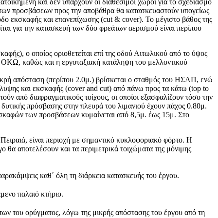
οικημένη και δεν υπάρχουν οι διαθέσιμοι χώροι για το σχεδιασμό
ν των προσβάσεων προς την αποβάθρα θα κατασκευαστούν υπογείως
δο εκσκαφής και επανεπίχωσης (cut & cover). Το μέγιστο βάθος της
ίται για την κατασκευή των δύο φρεάτων αερισμού είναι περίπου
φής), ο οποίος οριοθετείται επί της οδού Αιτωλικού από το ύψος
ν ΟΚΩ, καθώς και η εργοταξιακή κατάληψη του μελλοντικού
ικρή απόσταση (περίπου 2.0μ.) βρίσκεται ο σταθμός του ΗΣΑΠ, ενώ
υψης και εκσκαφής (cover and cut) από πάνω προς τα κάτω (top to
ούν από διαφραγματικούς τοίχους, οι οποίοι εξασφαλίζουν τόσο την
ς δυτικής πρόσβασης στην πλευρά του λιμανιού έχουν πάχος 0.80μ.
εκσκαφών των προσβάσεων κυμαίνεται από 8,5μ. έως 15μ. Στο
 Πειραιά, είναι περιοχή με σημαντικό κυκλοφοριακό φόρτο. Η
ο θα αποτελέσουν και τα περιμετρικά τοιχώματα της μόνιμης
παρακάμψεις καθ΄ όλη τη διάρκεια κατασκευής του έργου.
μενο παλαιό κτήριο.
των του ορύγματος, λόγω της μικρής απόστασης του έργου από τη