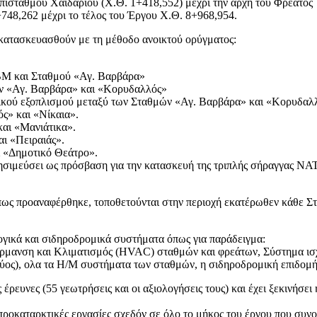
υ επίσταθμου Χαϊδαρίου (Χ.Θ. 1+418,552) μέχρι την αρχή του Φρέατο
+748,262 μέχρι το τέλος του Έργου Χ.Θ. 8+968,954.
 κατασκευασθούν με τη μέθοδο ανοικτού ορύγματος:
ΒΜ και Σταθμού «Αγ. Βαρβάρα»
ν «Αγ. Βαρβάρα» και «Κορυδαλλός»
ικού εξοπλισμού μεταξύ των Σταθμών «Αγ. Βαρβάρα» και «Κορυδαλ
ς» και «Νίκαια».
αι «Μανιάτικα».
ι «Πειραιάς».
ι «Δημοτικό Θεάτρο».
ρησιμεύσει ως πρόσβαση για την κατασκευή της τριπλής σήραγγας N
ως προαναφέρθηκε, τοποθετούνται στην περιοχή εκατέρωθεν κάθε Στα
ογικά και σιδηροδρομικά συστήματα όπως για παράδειγμα:
έρμανση και Κλιματισμός (HVAC) σταθμών και φρεάτων, Σύστημα ι
ύος), ολα τα Η/Μ συστήματα των σταθμών, η σιδηροδρομική επιδομή
ρευνες (55 γεωτρήσεις και οι αξιολογήσεις τους) και έχει ξεκινήσ
ροκαταρκτικές εργασίες σχεδόν σε όλο το μήκος του έργου που συνοπ