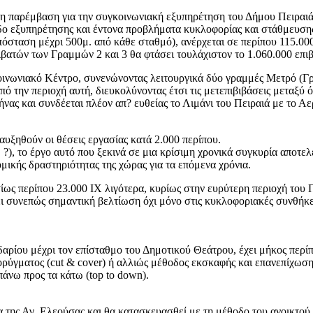
ρη παρέμβαση για την συγκοινωνιακή εξυπηρέτηση του Δήμου Πειραιά 
ο εξυπηρέτησης και έντονα προβλήματα κυκλοφορίας και στάθμευσης 
ταση μέχρι 500μ. από κάθε σταθμό), ανέρχεται σε περίπου 115.000 
ιβατών των Γραμμών 2 και 3 θα φτάσει τουλάχιστον το 1.060.000 επι
κοινωνιακό Κέντρο, συνενώνοντας λειτουργικά δύο γραμμές Μετρό (Γ
από την περιοχή αυτή, διευκολύνοντας έτσι τις μετεπιβιβάσεις μεταξ
ς και συνδέεται πλέον απ? ευθείας το Λιμάνι του Πειραιά με το Αε
αυξηθούν οι θέσεις εργασίας κατά 2.000 περίπου.
), το έργο αυτό που ξεκινά σε μια κρίσιμη χρονικά συγκυρία αποτελ
ικής δραστηριότητας της χώρας για τα επόμενα χρόνια.
ίως περίπου 23.000 ΙΧ λιγότερα, κυρίως στην ευρύτερη περιοχή του
ι συνεπώς σημαντική βελτίωση όχι μόνο στις κυκλοφοριακές συνθήκε
αρίου μέχρι τον επίσταθμο του Δημοτικού Θεάτρου, έχει μήκος περίπ
 ορύγματος (cut & cover) ή αλλιώς μέθοδος εκσκαφής και επανεπίχωσ
πάνω προς τα κάτω (top to down).
της Αγ. Ελεούσας και θα κατασκευασθεί με τη μέθοδο τoυ ανοικτού ορ