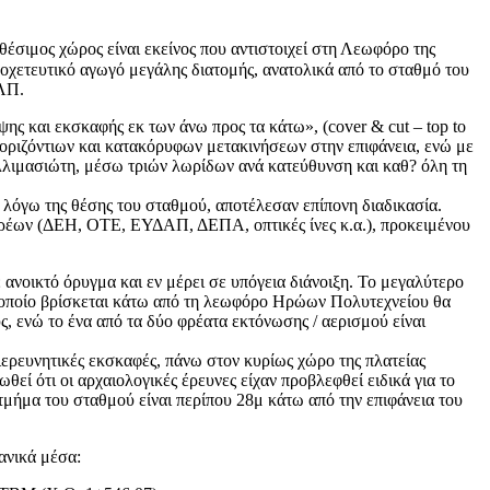
θέσιμος χώρος είναι εκείνος που αντιστοιχεί στη Λεωφόρο της
οχετευτικό αγωγό μεγάλης διατομής, ανατολικά από το σταθμό του
ΟΛΠ.
 και εκσκαφής εκ των άνω προς τα κάτω», (cover & cut – top to
 οριζόντιων και κατακόρυφων μετακινήσεων στην επιφάνεια, ενώ με
λλιμασιώτη, μέσω τριών λωρίδων ανά κατεύθυνση και καθ? όλη τη
λόγω της θέσης του σταθμού, αποτέλεσαν επίπονη διαδικασία.
φορέων (ΔΕΗ, ΟΤΕ, ΕΥΔΑΠ, ΔΕΠΑ, οπτικές ίνες κ.α.), προκειμένου
ανοικτό όρυγμα και εν μέρει σε υπόγεια διάνοιξη. Το μεγαλύτερο
ο οποίο βρίσκεται κάτω από τη λεωφόρο Ηρώων Πολυτεχνείου θα
, ενώ το ένα από τα δύο φρέατα εκτόνωσης / αερισμού είναι
ιερευνητικές εκσκαφές, πάνω στον κυρίως χώρο της πλατείας
ί ότι οι αρχαιολογικές έρευνες είχαν προβλεφθεί ειδικά για το
τμήμα του σταθμού είναι περίπου 28μ κάτω από την επιφάνεια του
ανικά μέσα: