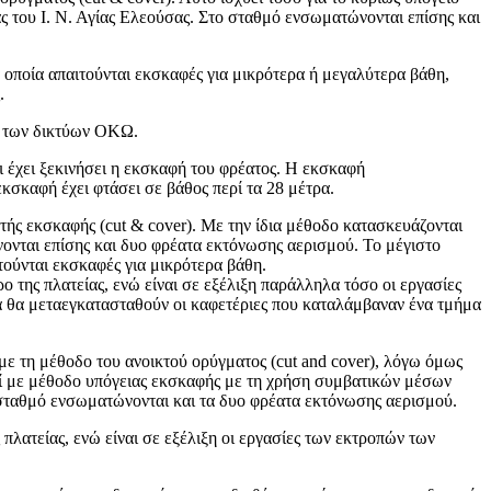
ίας του Ι. Ν. Αγίας Ελεούσας. Στο σταθμό ενσωματώνονται επίσης και
 οποία απαιτούνται εκσκαφές για μικρότερα ή μεγαλύτερα βάθη,
.
ές των δικτύων ΟΚΩ.
 έχει ξεκινήσει η εκσκαφή του φρέατος. Η εκσκαφή
κσκαφή έχει φτάσει σε βάθος περί τα 28 μέτρα.
ής εκσκαφής (cut & cover). Με την ίδια μέθοδο κατασκευάζονται
ώνονται επίσης και δυο φρέατα εκτόνωσης αερισμού. Το μέγιστο
τούνται εκσκαφές για μικρότερα βάθη.
 της πλατείας, ενώ είναι σε εξέλιξη παράλληλα τόσο οι εργασίες
α θα μεταεγκατασταθούν οι καφετέριες που καταλάμβαναν ένα τμήμα
ε τη μέθοδο του ανοικτού ορύγματος (cut and cover), λόγω όμως
εί με μέθοδο υπόγειας εκσκαφής με τη χρήση συμβατικών μέσων
ο σταθμό ενσωματώνονται και τα δυο φρέατα εκτόνωσης αερισμού.
 πλατείας, ενώ είναι σε εξέλιξη οι εργασίες των εκτροπών των