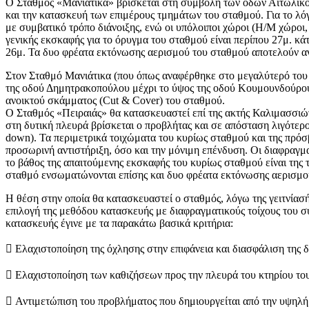
Ο Σταθμός «Μανιάτικα» βρίσκεται στη συμβολή των οδών Αιτωλικού
και την κατασκευή των επιμέρους τμημάτων του σταθμού. Για το λ
με συμβατικό τρόπο διάνοιξης, ενώ οι υπόλοιποι χώροι (Η/Μ χώροι,
γενικής εκσκαφής για το όρυγμα του σταθμού είναι περίπου 27μ. κά
26μ. Τα δυο φρέατα εκτόνωσης αερισμού του σταθμού αποτελούν αν
Στον Σταθμό Μανιάτικα (που όπως αναφέρθηκε στο μεγαλύτερό του μ
της οδού Δημητρακοπούλου μέχρι το ύψος της οδού Κουμουνδούρου,
ανοικτού σκάμματος (Cut & Cover) του σταθμού.
Ο Σταθμός «Πειραιάς» θα κατασκευαστεί επί της ακτής Καλιμασσιώτ
στη δυτική πλευρά βρίσκεται ο προβλήτας και σε απόσταση λιγότερ
down). Τα περιμετρικά τοιχώματα του κυρίως σταθμού και της πρόσβ
προσωρινή αντιστήριξη, όσο και την μόνιμη επένδυση. Οι διαφραγμα
το βάθος της απαιτούμενης εκσκαφής του κυρίως σταθμού είναι της
σταθμό ενσωματώνονται επίσης και δυο φρέατα εκτόνωσης αερισμο
Η θέση στην οποία θα κατασκευαστεί ο σταθμός, λόγω της γειτνίασή
επιλογή της μεθόδου κατασκευής με διαφραγματικούς τοίχους του σ
κατασκευής έγινε με τα παρακάτω βασικά κριτήρια:
 Eλαχιστοποίηση της όχλησης στην επιφάνεια και διασφάλιση της 
 Eλαχιστοποίηση των καθιζήσεων προς την πλευρά του κτηρίου το
 Αντιμετώπιση του προβλήματος που δημιουργείται από την υψηλή