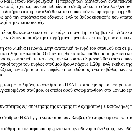
 και Πέτρου Μαυρομιχάλη. Η περιοχή των Μανιάτικων είναι πυκνοκατ
όγο αυτό, ο χώρος των αποβαθρών του σταθμού και το σύνολο σχεδό
 εκδοτήρια εισιτηρίων κλπ) θα κατασκευαστούν σε όρυγμα με τη μέθο
τω από την επιφάνεια του εδάφους, ενώ το βάθος εκσκαφής που απαιτε
εξάρτητες κατασκευές.
έρος θα κατασκευαστεί με υπόγεια διάνοιξη με συμβατικά μέσα εκσκα
 εκτελούνται αυτήν την στιγμή μόνο εργασίες εκτροπής των δικτύω
η στο λιμένα Πειραιά. Στην ανατολική πλευρά του σταθμού και σε μ
ο από 20μ. η θάλασσα. Ο σταθμός θα κατασκευασθεί με τη μέθοδο κάλ
ασης που τοποθετείται προς την πλευρά του λιμανιού θα κατασκευαστ
τικοί τοίχοι του κυρίως σταθμού έχουν πάχους 1.20μ, ενώ εκείνοι τη
 τάξεως των 27μ. από την επιφάνεια του εδάφους, ενώ το βάθος των 
ύ.
ς του με το λιμάνι, το σταθμό του ΗΣΑΠ και το εμπορικό κέντρο του
υγκεκριμένου σταθμού, οι οποίοι αφού ενσωματωθούν στο μόνιμο έργ
δυνατότητας εξυπηρέτησης της κίνησης των οχημάτων με κατάλληλες 
υ σταθμού ΗΣΑΠ, για να αποτραπούν βλάβες στο παρακείμενο υφιστά
 στάθμη του υδροφόρου ορίζοντα και την αδυναμία άντλησης των υδά