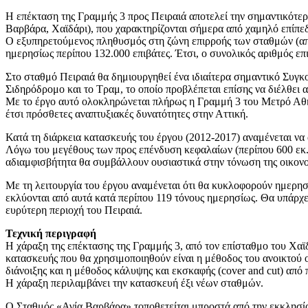
Η επέκταση της Γραμμής 3 προς Πειραιά αποτελεί την σημαντικότε
Βαρβάρα, Χαϊδάρι), που χαρακτηρίζονται σήμερα από χαμηλό επίπεδ
Ο εξυπηρετούμενος πληθυσμός στη ζώνη επιρροής των σταθμών (απόσ
ημερησίως περίπου 132.000 επιβάτες. Έτσι, ο συνολικός αριθμός επ
Στο σταθμό Πειραιά θα δημιουργηθεί ένα ιδιαίτερα σημαντικό Συγ
Σιδηρόδρομο και το Τραμ, το οποίο προβλέπεται επίσης να διέλθει 
Με το έργο αυτό ολοκληρώνεται πλήρως η Γραμμή 3 του Μετρό Αθήνα
έτσι πρόσθετες αναπτυξιακές δυνατότητες στην Αττική.
Κατά τη διάρκεια κατασκευής του έργου (2012-2017) αναμένεται να 
Λόγω του μεγέθους των προς επένδυση κεφαλαίων (περίπου 600 εκ. ?
αδιαμφισβήτητα θα συμβάλλουν ουσιαστικά στην τόνωση της οικονομ
Με τη λειτουργία του έργου αναμένεται ότι θα κυκλοφορούν ημερησ
εκλύονται από αυτά κατά περίπου 119 τόνους ημερησίως. Θα υπάρχε
ευρύτερη περιοχή του Πειραιά.
Τεχνική περιγραφή
Η χάραξη της επέκτασης της Γραμμής 3, από τον επίσταθμο του Χαϊδ
κατασκευής που θα χρησιμοποιηθούν είναι η μέθοδος τoυ ανοικτού
διάνοιξης και η μέθοδος κάλυψης και εκσκαφής (cover and cut) από 
Η χάραξη περιλαμβάνει την κατασκευή έξι νέων σταθμών.
Ο Σταθμός «Αγία Βαρβάρα» τοποθετείται μπροστά από την εκκλησία 