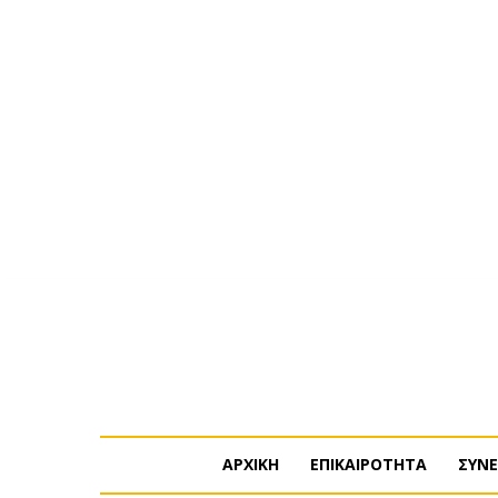
Πέμπτη, 6 Αυγούστου, 2026
Η ΕΤΑΙΡΕΙΑ ΜΑΣ
ΣΥΝΔ
ΑΡΧΙΚΗ
ΕΠΙΚΑΙΡΟΤΗΤΑ
ΣΥΝΕ