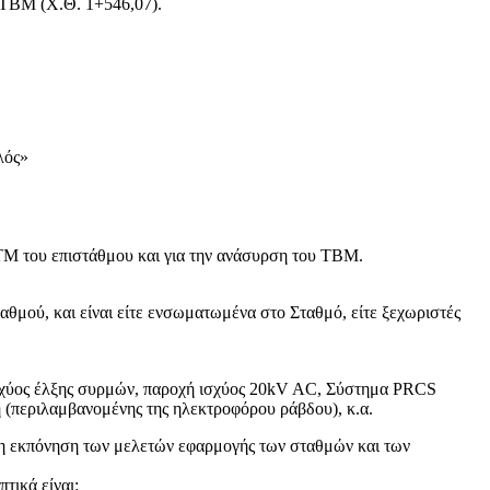
ς ΤΒΜ (Χ.Θ. 1+546,07).
λός»
ATM του επιστάθμου και για την ανάσυρση του ΤΒΜ.
θμού, και είναι είτε ενσωματωμένα στο Σταθμό, είτε ξεχωριστές
σχύος έλξης συρμών, παροχή ισχύος 20kV AC, Σύστημα PRCS
 (περιλαμβανομένης της ηλεκτροφόρου ράβδου), κ.α.
ει η εκπόνηση των μελετών εφαρμογής των σταθμών και των
τικά είναι: