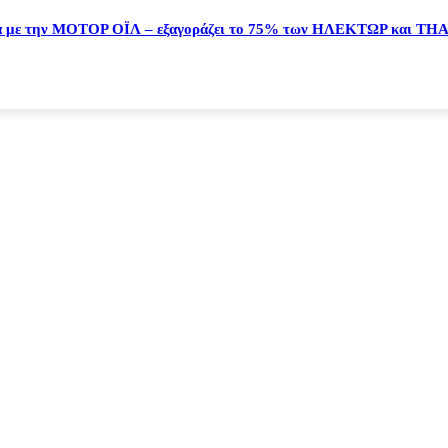
α με την ΜΟΤΟΡ ΟΪΛ – εξαγοράζει το 75% των ΗΛΕΚΤΩΡ και TH