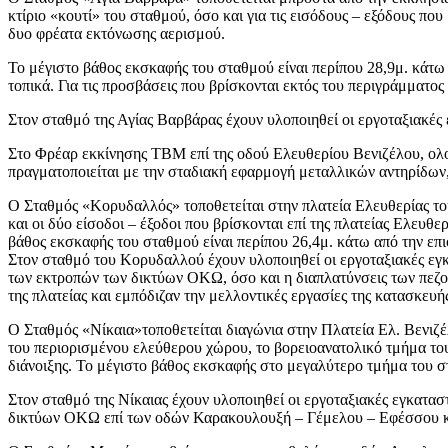
κτίριο «κουτί» του σταθμού, όσο και για τις εισόδους – εξόδους που
δυο φρέατα εκτόνωσης αερισμού.
Το μέγιστο βάθος εκσκαφής του σταθμού είναι περίπου 28,9μ. κάτω
τοπικά. Για τις προσβάσεις που βρίσκονται εκτός του περιγράμματο
Στον σταθμό της Αγίας Βαρβάρας έχουν υλοποιηθεί οι εργοταξιακές 
Στο Φρέαρ εκκίνησης ΤΒΜ επί της οδού Ελευθερίου Βενιζέλου, ολο
πραγματοποιείται με την σταδιακή εφαρμογή μεταλλικών αντηρίδων,
Ο Σταθμός «Κορυδαλλός» τοποθετείται στην πλατεία Ελευθερίας το
και οι δύο είσοδοι – έξοδοι που βρίσκονται επί της πλατείας Ελευ
βάθος εκσκαφής του σταθμού είναι περίπου 26,4μ. κάτω από την επ
Στον σταθμό του Κορυδαλλού έχουν υλοποιηθεί οι εργοταξιακές εγκα
των εκτροπών των δικτύων ΟΚΩ, όσο και η διαπλατύνσεις των πεζο
της πλατείας και εμπόδιζαν την μελλοντικές εργασίες της κατασκευή
Ο Σταθμός «Νίκαια»τοποθετείται διαγώνια στην Πλατεία Ελ. Βενιζέ
του περιορισμένου ελεύθερου χώρου, το βορειοανατολικό τμήμα το
διάνοιξης. Το μέγιστο βάθος εκσκαφής στο μεγαλύτερο τμήμα του σ
Στον σταθμό της Νίκαιας έχουν υλοποιηθεί οι εργοταξιακές εγκαταστ
δικτύων ΟΚΩ επί των οδών Καρακουλουξή – Γέμελου – Εφέσσου κ