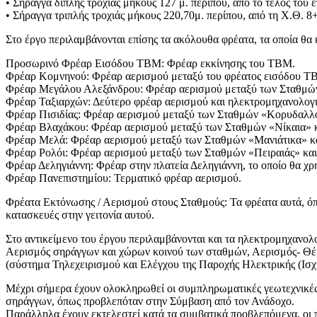
• Σήραγγα διπλής τροχιάς μήκους 127 μ. περίπου, από το τέλος το
• Σήραγγα τριπλής τροχιάς μήκους 220,70μ. περίπου, από τη Χ.Θ. 8
Στο έργο περιλαμβάνονται επίσης τα ακόλουθα φρέατα, τα οποία θα
Προσωρινό Φρέαρ Εισόδου ΤΒΜ: Φρέαρ εκκίνησης του TBM.
Φρέαρ Κομνηνού: Φρέαρ αερισμού μεταξύ του φρέατος εισόδου Τ
Φρέαρ Μεγάλου Αλεξάνδρου: Φρέαρ αερισμού μεταξύ των Σταθμώ
Φρέαρ Ταξιαρχών: Δεύτερο φρέαρ αερισμού και ηλεκτρομηχανολογ
Φρέαρ Πισιδίας: Φρέαρ αερισμού μεταξύ των Σταθμών «Κορυδαλλό
Φρέαρ Βλαχάκου: Φρέαρ αερισμού μεταξύ των Σταθμών «Νίκαια» κ
Φρέαρ Μελά: Φρέαρ αερισμού μεταξύ των Σταθμών «Μανιάτικα» κα
Φρέαρ Ρολόι: Φρέαρ αερισμού μεταξύ των Σταθμών «Πειραιάς» κα
Φρέαρ Δεληγιάννη: Φρέαρ στην πλατεία Δεληγιάννη, το οποίο θα χ
Φρέαρ Πανεπιστημίου: Τερματικό φρέαρ αερισμού.
Φρέατα Εκτόνωσης / Αερισμού στους Σταθμούς: Τα φρέατα αυτά, όπ
κατασκευές στην γειτονία αυτού.
Στο αντικείμενο του έργου περιλαμβάνονται και τα ηλεκτρομηχανολ
Αερισμός σηράγγων και χώρων κοινού των σταθμών, Αερισμός- Θ
(σύστημα Τηλεχειρισμού και Ελέγχου της Παροχής Ηλεκτρικής (Ισχ
Μέχρι σήμερα έχουν ολοκληρωθεί οι συμπληρωματικές γεωτεχνικές έ
σηράγγων, όπως προβλεπόταν στην Σύμβαση από τον Ανάδοχο.
Παράλληλα έχουν εκτελεστεί κατά τα συμβατικά προβλεπόμενα, οι π