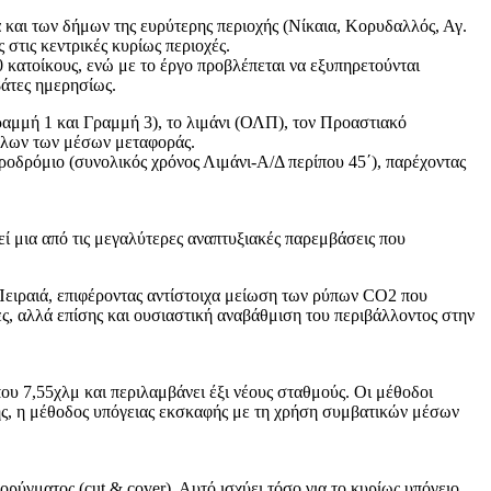
και των δήμων της ευρύτερης περιοχής (Νίκαια, Κορυδαλλός, Αγ.
στις κεντρικές κυρίως περιοχές.
κατοίκους, ενώ με το έργο προβλέπεται να εξυπηρετούνται
βάτες ημερησίως.
ραμμή 1 και Γραμμή 3), το λιμάνι (ΟΛΠ), τον Προαστιακό
ύ όλων των μέσων μεταφοράς.
ροδρόμιο (συνολικός χρόνος Λιμάνι-Α/Δ περίπου 45΄), παρέχοντας
εί μια από τις μεγαλύτερες αναπτυξιακές παρεμβάσεις που
 Πειραιά, επιφέροντας αντίστοιχα μείωση των ρύπων CO2 που
ς, αλλά επίσης και ουσιαστική αναβάθμιση του περιβάλλοντος στην
ου 7,55χλμ και περιλαμβάνει έξι νέους σταθμούς. Οι μέθοδοι
ης, η μέθοδος υπόγειας εκσκαφής με τη χρήση συμβατικών μέσων
ύγματος (cut & cover). Αυτό ισχύει τόσο για το κυρίως υπόγειο