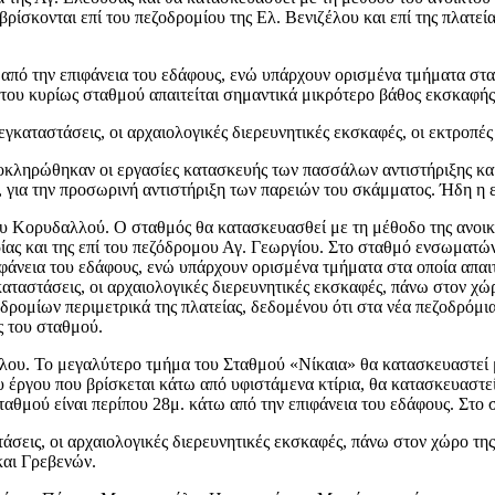
 βρίσκονται επί του πεζοδρομίου της Ελ. Βενιζέλου και επί της πλατε
 από την επιφάνεια του εδάφους, ενώ υπάρχουν ορισμένα τμήματα στα
ς του κυρίως σταθμού απαιτείται σημαντικά μικρότερο βάθος εκσκαφής
εγκαταστάσεις, οι αρχαιολογικές διερευνητικές εκσκαφές, οι εκτροπ
κληρώθηκαν οι εργασίες κατασκευής των πασσάλων αντιστήριξης και
 για την προσωρινή αντιστήριξη των παρειών του σκάμματος. Ήδη η ε
υ Κορυδαλλού. Ο σταθμός θα κατασκευασθεί με τη μέθοδο της ανοικτ
θερίας και της επί του πεζόδρομου Αγ. Γεωργίου. Στο σταθμό ενσωματ
ιφάνεια του εδάφους, ενώ υπάρχουν ορισμένα τμήματα στα οποία απαι
ταστάσεις, οι αρχαιολογικές διερευνητικές εκσκαφές, πάνω στον χώρο
δρομίων περιμετρικά της πλατείας, δεδομένου ότι στα νέα πεζοδρόμι
ς του σταθμού.
λου. Το μεγαλύτερο τμήμα του Σταθμού «Νίκαια» θα κατασκευαστεί μ
υ έργου που βρίσκεται κάτω από υφιστάμενα κτίρια, θα κατασκευαστ
ταθμού είναι περίπου 28μ. κάτω από την επιφάνεια του εδάφους. Στ
άσεις, οι αρχαιολογικές διερευνητικές εκσκαφές, πάνω στον χώρο της
αι Γρεβενών.