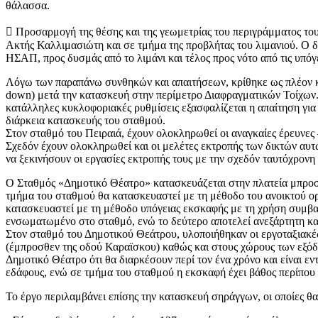
θάλασσα.
 Προσαρμογή της θέσης και της γεωμετρίας του περιγράμματος του σ
Ακτής Καλλιμασιώτη και σε τμήμα της προβλήτας του λιμανιού. Ο δ
ΗΣΑΠ, προς δυσμάς από το λιμάνι και τέλος προς νότο από τις υπό
Λόγω των παραπάνω συνθηκών και απαιτήσεων, κρίθηκε ως πλέον κα
down) μετά την κατασκευή στην περίμετρο Διαφραγματικών Τοίχων. 
κατάλληλες κυκλοφοριακές ρυθμίσεις εξασφαλίζεται η απαίτηση γι
διάρκεια κατασκευής του σταθμού.
Στον σταθμό του Πειραιά, έχουν ολοκληρωθεί οι αναγκαίες έρευνε
Σχεδόν έχουν ολοκληρωθεί και οι μελέτες εκτροπής των δικτών αυ
να ξεκινήσουν οι εργασίες εκτροπής τους με την σχεδόν ταυτόχρο
Ο Σταθμός «Δημοτικό Θέατρο» κατασκευάζεται στην πλατεία μπροστά
τμήμα του σταθμού θα κατασκευαστεί με τη μέθοδο του ανοικτού ο
κατασκευαστεί με τη μέθοδο υπόγειας εκσκαφής με τη χρήση συμβατι
ενσωματωμένο στο σταθμό, ενώ το δεύτερο αποτελεί ανεξάρτητη κ
Στον σταθμό του Δημοτικού Θεάτρου, υλοποιήθηκαν οι εργοταξιακές 
(έμπροσθεν της οδού Καραϊσκου) καθώς και στους χώρους των εξόδω
Δημοτικό Θέατρο ότι θα διαρκέσουν περί τον ένα χρόνο και είναι ε
εδάφους, ενώ σε τμήμα του σταθμού η εκσκαφή έχει βάθος περίπου
Το έργο περιλαμβάνει επίσης την κατασκευή σηράγγων, οι οποίες θ