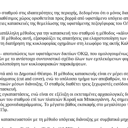
ταθμού στις ιδιαιτερότητες της περιοχής, δεδομένου ότι ο μόνος δια
ιαθέσιμος χώρος οριοθετείται προς βορρά από υφιστάμενο υπόγειο απ
γειες κατασκευές της θεμελίωσης της υφιστάμενης πεζογέφυρας του 
τάλληλη μέθοδος για την κατασκευή του σταθμού η μέθοδος «κάλυψης
Η μέθοδος αυτή, εξασφαλίζει τις απαιτήσεις για ελαχιστοποίηση των
α τη διατήρηση της κυκλοφορίας οχημάτων στη λεωφόρο της ακτής Κα
ς – αποτυπώσεις των υφιστάμενων δικτύων ΟΚΩ, που ομολογουμένως 
τών με το αντίστοιχο συντονιστικό σχέδιο όλων των εμπλεκόμενων 
νη υλοποίηση των κυκλοφοριακών παρακάμψεων.
 από το Δημοτικό Θέατρο. Η μέθοδος κατασκευής είναι εν μέρει σε 
ρύγματος (cut and cover), ενώ το υπόλοιπο τμήμα των αποβαθρών, τ
κών μέσων διάνοιξης. Ο σταθμός διαθέτει τρεις ξεχωριστές εισόδους
ατασκευή.
εγκαταστάσεις, ενώ είναι σε εξέλιξη οι εκτεταμένες αρχαιολογικές δ
ν του σταθμού επί των πλατειών Κοραή και Μπακογιάννη. Ας σημειωθε
ντός χρονοδιαγράμματος. Το μέγιστο βάθος εκσκαφής στο μεγαλύτερο 
 15μ.
α κατασκευαστούν με τη μέθοδο υπόγειας διάνοιξης με συμβατικά μηχ