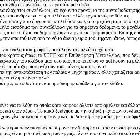
ς συνθήκες εργασίας και περισσότερα έσοδα.
να ελάχιστοι συνάδελφοι μας έχουν το προνόμιο της συνταξιοδότησης
ις για το ανθρώπινο σώμα αλλά και πολλές εργασιακές ασθένειες.
νη τόσο για το έργο που εκτελεί όσο και για το μηχάνημα το οποίο χε
μηλό εισόδημα των συναδέλφων για τα σημερινά δεδομένα, το μεγάλο 
ις προκειμένου να δημιουργούν ανεργία και τρομοκρατία. Επίσης δρ
η, την απαιτούμενη από το νόμο άδεια χειρισμού μηχανημάτων, όπως α
είναι εγκληματική, αφού προκαλούνται πολλά ατυχήματα.
ί του κράτους όπως: τα ΣΕΠΕ και η Επιθεώρηση Μεταλλείων, που δεν 
καλιστών του κλάδου μας, οι οποίοι προκειμένου να αυξήσουν τα μέλ
ής παράταξης που ανήκουν τους πάντες και τα πάντα.
 για την αντικατάσταση των παλαιών μηχανημάτων, αλλά χρειάζεται α
ς παράνομα είναι πολλά.
αρότητα, υπευθυνότητα και ομαδική προσπάθεια για τον κλάδο.
ύνες για τα λάθη το οποία κατά καιρούς άλλοτε από αμέλεια και άλλ
φεκιά στον αέρα». Το κακό ξεκίνησε με την στήριξη κάποιων συνδικ
χουν γίνει ιδιωτικά συμφωνητικά, με δανεισμό εργασίας, με το ασφαλ
αλητήρια αποδεικνύουν περίτρανα την δυσαρέσκεια των εργαζομένων 
τηση μας είναι η συσπείρωση των εργαζομένων του συνδικαλιστικού κι