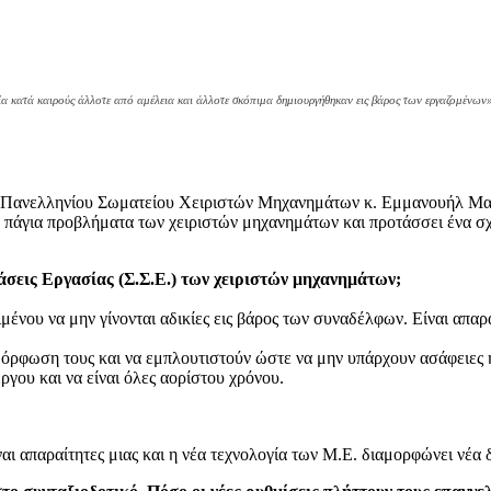
ποία κατά καιρούς άλλοτε από αμέλεια και άλλοτε σκόπιμα δημιουργήθηκαν εις βάρος των εργαζομένων
υ Πανελληνίου Σωματείου Χειριστών Μηχανημάτων κ. Εμμανουήλ Μαν
α πάγια προβλήματα των χειριστών μηχανημάτων και προτάσσει ένα σχ
βάσεις Εργασίας (Σ.Σ.Ε.) των χειριστών μηχανημάτων;
ιμένου να μην γίνονται αδικίες εις βάρος των συναδέλφων. Είναι απα
αμόρφωση τους και να εμπλουτιστούν ώστε να μην υπάρχουν ασάφειες 
γου και να είναι όλες αορίστου χρόνου.
ι απαραίτητες μιας και η νέα τεχνολογία των Μ.Ε. διαμορφώνει νέα δ