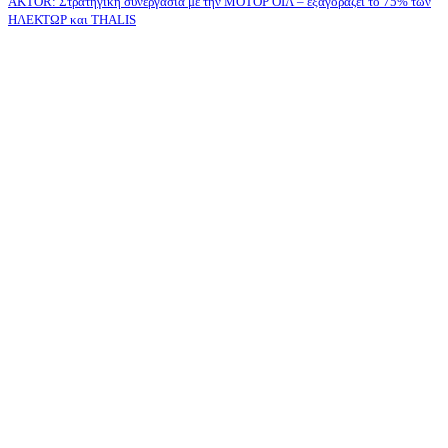
AKTOR: Στρατηγική συνεργασία με την ΜΟΤΟΡ ΟΪΛ – εξαγοράζει το 75% των
ΗΛΕΚΤΩΡ και THALIS