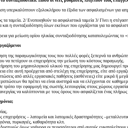
στο συνταξιοδοτικό. Πόσο οι νέες ρυθμίσεις πλήττουν τους επαγγε
ιση υπερκαλύπτουν εξολοκλήρου τα έξοδα των ασφαλισμένων για ιατρ
τα ταμεία. 2/ Ενοποιηθούν τα ασφαλιστικά ταμεία 3/ Γίνει η στέγαση 
 και η συνταξιοδότηση όλων εκείνων που εργάζονται για τα ασφαλιστικ
ια για μείωση ορίου ηλικίας συνταξιοδότησης καταπολεμώντας το «π
εργαζόμενοι
ξηση της παραγωγικότητας τους που πολλές φορές ξεπερνά τα ανθρώπι
υ να πετύχουν οι επιχειρήσεις την μείωση του κόστους παραγωγής.
τήρηση του μηχανολογικού υλικού της επιχείρησης μας δημιουργεί πρ
ια είτε αυτή προέρχεται από στελέχη της επιχείρησης, είτε από εργαζ
πτώσεις από απλές εργασιακές παθήσεις (ασθένειες) είτε μικρά ή με
ριπτώσεων θα πρέπει να είναι αυστηρά και να ελέγχονται σε καθημερ
άθε τρόπο την εφαρμογή της σωστής λειτουργίας στους χώρους εργασία
 ανεργίας να καλύπτονται με τους όρους που ασφαλίζεται ένας πλήρω
χρόνια;
ίας.
κές επιχειρήσεις – λατομεία και λατομικές δραστηριότητες –μεταλλευτι
ιόνια, πυρκαγιές, καθαριότητα κλπ.
 Δυστυχώς όμως γρήγορα οι περισσότεροι από αυτούς εγκαταλείπουν ε