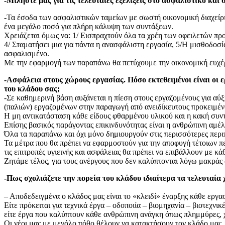
-Μιλήστε μας για τις τελευταίες εξελίξεις στο ασφαλιστικό και 
-Τα έσοδα των ασφαλιστικών ταμείων με σωστή οικονομική διαχείρ
ένα μεγάλο ποσό για πλήρη κάλυψη των συντάξεων.
Χρειάζεται όμως να: 1/ Εισπραχτούν όλα τα χρέη των οφειλετών προς 
4/ Σταματήσει μια για πάντα η ανασφάλιστη εργασία, 5/Η μισθοδοσία
ασφαλισμένο.
Με την εφαρμογή των παραπάνω θα πετύχουμε την οικονομική ευχέρε
-Ασφάλεια στους χώρους εργασίας. Πόσο εκτεθειμένοι είναι οι 
του κλάδου σας;
-Σε καθημερινή βάση αυξάνεται η πίεση στους εργαζομένους για αύ
(παλιών) εργαζομένων στην παραγωγή από ανειδίκευτους προκειμένο
Η μη αντικατάσταση κάθε είδους φθαρμένου υλικού και η κακή συν
Επίσης βασικός παράγοντας επικινδυνότητας είναι η ανθρώπινη αμέλε
Όλα τα παραπάνω και όχι μόνο δημιουργούν στις περισσότερες περι
Τα μέτρα που θα πρέπει να εφαρμοστούν για την αποφυγή τέτοιων πε
τις επιτροπές υγιεινής και ασφάλειας θα πρέπει να επιβάλλουν με κ
Ζητάμε τέλος, για τους ανέργους που δεν καλύπτονται λόγω μακράς
-Πως σχολιάζετε την πορεία του κλάδου ιδιαίτερα τα τελευταία 
– Αποδεδειγμένα ο κλάδος μας είναι το «κλειδί» έναρξης κάθε εργασ
Είτε πρόκειται για τεχνικά έργα – οδοποιία – βιομηχανία – βιοτεχνι
είτε έργα που καλύπτουν κάθε ανθρώπινη ανάγκη όπως πλημμύρες, χ
Οι νέοι μας με μεγάλο πόθο θέλουν να κατακτήσουν τον κλάδο μας.