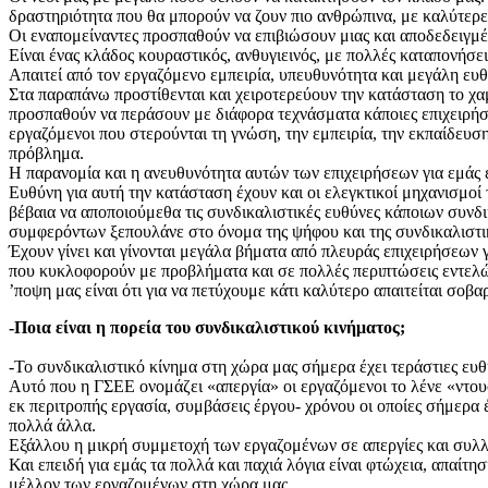
δραστηριότητα που θα μπορούν να ζουν πιο ανθρώπινα, με καλύτερε
Οι εναπομείναντες προσπαθούν να επιβιώσουν μιας και αποδεδειγμέ
Είναι ένας κλάδος κουραστικός, ανθυγιεινός, με πολλές καταπονήσε
Απαιτεί από τον εργαζόμενο εμπειρία, υπευθυνότητα και μεγάλη ευθύ
Στα παραπάνω προστίθενται και χειροτερεύουν την κατάσταση το χα
προσπαθούν να περάσουν με διάφορα τεχνάσματα κάποιες επιχειρήσε
εργαζόμενοι που στερούνται τη γνώση, την εμπειρία, την εκπαίδευσ
πρόβλημα.
Η παρανομία και η ανευθυνότητα αυτών των επιχειρήσεων για εμάς 
Ευθύνη για αυτή την κατάσταση έχουν και οι ελεγκτικοί μηχανισμο
βέβαια να αποποιούμεθα τις συνδικαλιστικές ευθύνες κάποιων συνδι
συμφερόντων ξεπουλάνε στο όνομα της ψήφου και της συνδικαλιστικ
Έχουν γίνει και γίνονται μεγάλα βήματα από πλευράς επιχειρήσεων
που κυκλοφορούν με προβλήματα και σε πολλές περιπτώσεις εντελώ
ʼποψη μας είναι ότι για να πετύχουμε κάτι καλύτερο απαιτείται σοβ
-Ποια είναι η πορεία του συνδικαλιστικού κινήματος;
-Το συνδικαλιστικό κίνημα στη χώρα μας σήμερα έχει τεράστιες ευθ
Αυτό που η ΓΣΕΕ ονομάζει «απεργία» οι εργαζόμενοι το λένε «ντου
εκ περιτροπής εργασία, συμβάσεις έργου- χρόνου οι οποίες σήμερα έ
πολλά άλλα.
Εξάλλου η μικρή συμμετοχή των εργαζομένων σε απεργίες και συλλ
Και επειδή για εμάς τα πολλά και παχιά λόγια είναι φτώχεια, απαί
μέλλον των εργαζομένων στη χώρα μας.