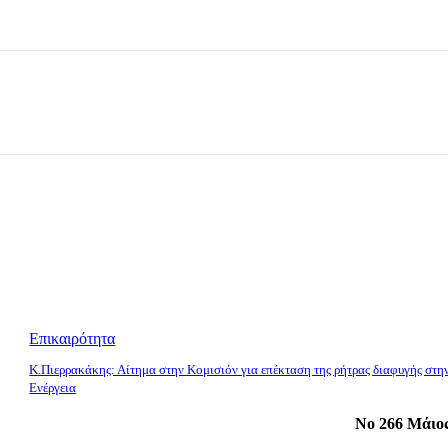
Επικαιρότητα
K.Πιερρακάκης: Αίτημα στην Κομισιόν για επέκταση της ρήτρας διαφυγής στη
Ενέργεια
No 266 Μάιος