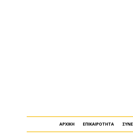
Παρασκευή, 7 Αυγούστου, 2026
Η ΕΤΑΙΡΕΙΑ ΜΑΣ
ΣΥ
ΑΡΧΙΚΗ
ΕΠΙΚΑΙΡΟΤΗΤΑ
ΣΥΝΕ