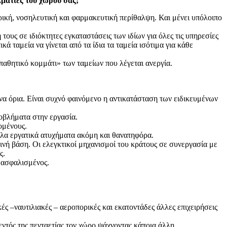
λματίες του χώρου σας;
ική, νοσηλευτική και φαρμακευτική περίθαλψη. Και μένει υπόλοιπο
τους σε ιδιόκτητες εγκαταστάσεις των ιδίων για όλες τις υπηρεσίες
ά ταμεία να γίνεται από τα ίδια τα ταμεία ισότιμα για κάθε
αθητικό κομμάτι» των ταμείων που λέγεται ανεργία.
να όρια. Είναι συχνό φαινόμενο η αντικατάσταση των ειδικευμένων
οβλήματα στην εργασία.
ομένους.
γάλα εργατικά ατυχήματα ακόμη και θανατηφόρα.
ινή βάση. Οι ελεγκτικοί μηχανισμοί του κράτους σε συνεργασία με
ς.
ς ασφαλισμένος.
κές –ναυτιλιακές – αεροπορικές και εκατοντάδες άλλες επιχειρήσεις
ντός της πενταετίας τον χώρο ψάχνοντας κάποια άλλη