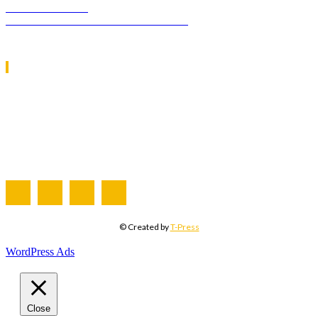
INDUSTRY TEC
GREEN TRANSPORT & LOGISTICS
ΧΡΗΣΙΜΑ LINKS
Η ΕΤΑΙΡΕΙΑ ΜΑΣ
ΣΥΝΔΡΟΜΗ
ΔΙΑΦΗΜΙΣΗ
ΤΕΥΧΗ ΠΕΡΙΟΔΙΚΟΥ
© Created by
T-Press
WordPress Ads
Close