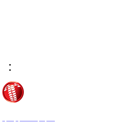
Τροίας 2, 152 35 Βριλήσσια
Τηλέφωνο:
210 68 00 470
Fax:
210 68 00 476,