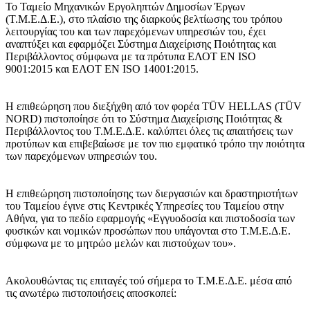
Το Ταμείο Μηχανικών Εργοληπτών Δημοσίων Έργων
(Τ.Μ.Ε.Δ.Ε.), στο πλαίσιο της διαρκούς βελτίωσης του τρόπου
λειτουργίας του και των παρεχόμενων υπηρεσιών του, έχει
αναπτύξει και εφαρμόζει Σύστημα Διαχείρισης Ποιότητας και
Περιβάλλοντος σύμφωνα με τα πρότυπα ΕΛΟΤ ΕΝ ISO
9001:2015 και ΕΛΟΤ ΕΝ ISO 14001:2015.
Η επιθεώρηση που διεξήχθη από τον φορέα TÜV HELLAS (TÜV
NORD) πιστοποίησε ότι το Σύστημα Διαχείρισης Ποιότητας &
Περιβάλλοντος του Τ.Μ.Ε.Δ.Ε. καλύπτει όλες τις απαιτήσεις των
προτύπων και επιβεβαίωσε με τον πιο εμφατικό τρόπο την ποιότητα
των παρεχόμενων υπηρεσιών του.
Η επιθεώρηση πιστοποίησης των διεργασιών και δραστηριοτήτων
του Ταμείου έγινε στις Κεντρικές Υπηρεσίες του Ταμείου στην
Αθήνα, για το πεδίο εφαρμογής «Εγγυοδοσία και πιστοδοσία των
φυσικών και νομικών προσώπων που υπάγονται στο Τ.Μ.Ε.Δ.Ε.
σύμφωνα με το μητρώο μελών και πιστούχων του».
Ακολουθώντας τις επιταγές τού σήμερα το Τ.Μ.Ε.Δ.Ε. μέσα από
τις ανωτέρω πιστοποιήσεις αποσκοπεί: