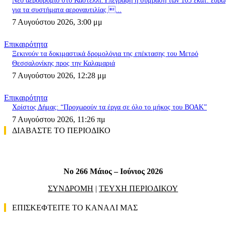
Nέο αεροδρόμιο στο Καστέλλι:Υπεγράφη η σύμβαση των 105 εκατ. ευρώ
για τα συστήματα αεροναυτιλίας ...
7 Αυγούστου 2026, 3:00 μμ
Επικαιρότητα
Ξεκινούν τα δοκιμαστικά δρομολόγια της επέκτασης του Μετρό
Θεσσαλονίκης προς την Καλαμαριά
7 Αυγούστου 2026, 12:28 μμ
Επικαιρότητα
Χρίστος Δήμας: “Προχωρούν τα έργα σε όλο το μήκος του ΒΟΑΚ”
7 Αυγούστου 2026, 11:26 πμ
ΔΙΑΒΑΣΤΕ ΤΟ ΠΕΡΙΟΔΙΚΟ
No 266 Μάιος – Ιούνιος 2026
ΣΥΝΔΡΟΜΗ
|
ΤΕΥΧΗ ΠΕΡΙΟΔΙΚΟΥ
ΕΠΙΣΚΕΦΤΕΙΤΕ ΤΟ ΚΑΝΑΛΙ ΜΑΣ