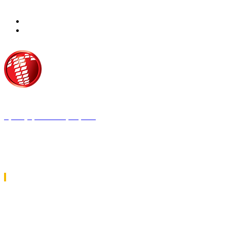
Τροίας 2, 152 35 Βριλήσσια
Τηλέφωνο:
210 68 00 470
Fax:
210 68 00 476,
Email:
tpress@tpress.gr
ΤΑ 9 ΠΕΡΙΟΔΙΚΑ ΜΑΣ
ΘΕΡΜΟΫΔΡΑΥΛΙΚΟΣ
ΗΛΕΚΤΡΟΛΟΓΟΣ
ΜΕΤΑΔΟΣΗ ΙΣΧΥΟΣ