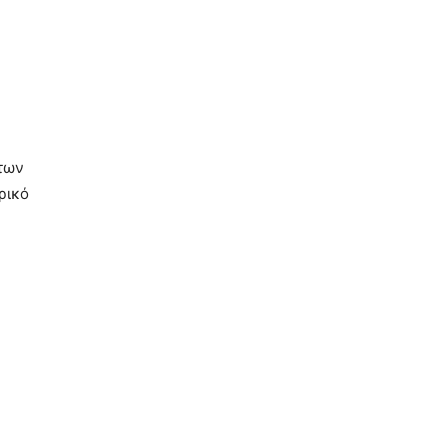
των
ρικό