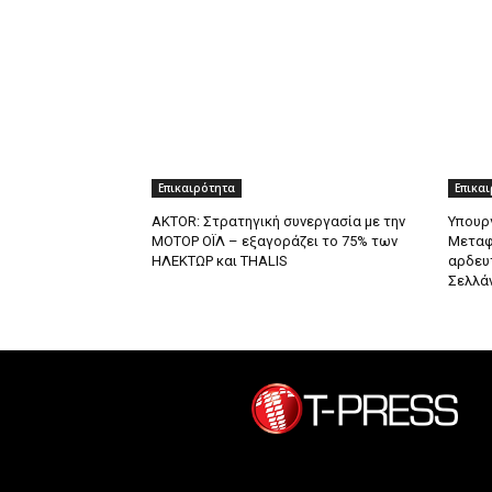
Επικαιρότητα
Επικα
AKTOR: Στρατηγική συνεργασία με την
Υπουρ
ΜΟΤΟΡ ΟΪΛ – εξαγοράζει το 75% των
Μεταφ
ΗΛΕΚΤΩΡ και THALIS
αρδευτ
Σελλά