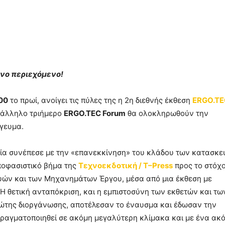
νο περιεχόμενο!
00
το πρωί, ανοίγει τις πύλες της η 2η διεθνής έκθεση
ERGO.TE
αράλληλο τριήμερο
ERGO.TEC Forum
θα ολοκληρωθούν την
γευμα.
ία συνέπεσε με την «επανεκκίνηση» του κλάδου των κατασκ
ποφασιστικό βήμα της
Τεχνοεκδοτική / T–Press
προς το στόχο
ευών και των Μηχανημάτων Έργου, μέσα από μια έκθεση με
Η θετική ανταπόκριση, και η εμπιστοσύνη των εκθετών και τω
ρώτης διοργάνωσης, αποτέλεσαν το έναυσμα και έδωσαν την
ραγματοποιηθεί σε ακόμη μεγαλύτερη κλίμακα και με ένα ακ