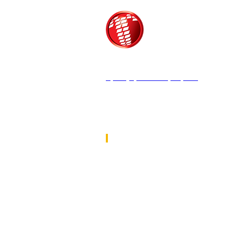
Τροίας 2, 152 35 Βριλήσσια
Τηλέφωνο:
210 68 00 470
Fax:
210 68 00 476,
Email:
tpress@tpress.gr
ΤΑ 9 ΠΕΡΙΟΔΙΚΑ ΜΑΣ
ΘΕΡΜΟΫΔΡΑΥΛΙΚΟΣ
ΗΛΕΚΤΡΟΛΟΓΟΣ
ΜΕΤΑΔΟΣΗ ΙΣΧΥΟΣ
ΕΡΓΟΤΑΞΙΑΚΑ ΘΕΜΑΤΑ
LOGISTICS & MANAGEMENT
CAR & TRUCK
ECOTEC
ASCEN TEC MAGAZINE