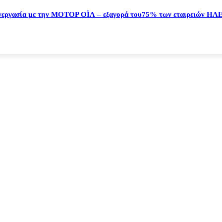
εργασία με την ΜΟΤΟΡ ΟΪΛ – εξαγορά του75% των εταιρειών ΗΛΕ