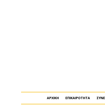
Πέμπτη, 6 Αυγούστου, 2026
Η ΕΤΑΙΡΕΙΑ ΜΑΣ
ΣΥΝΔ
ΑΡΧΙΚΗ
ΕΠΙΚΑΙΡΟΤΗΤΑ
ΣΥΝΕ