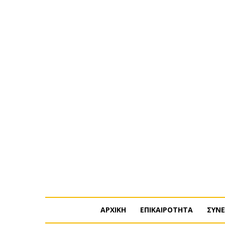
Πέμπτη, 6 Αυγούστου, 2026
Η ΕΤΑΙΡΕΙΑ ΜΑΣ
ΣΥΝΔ
ΑΡΧΙΚΗ
ΕΠΙΚΑΙΡΟΤΗΤΑ
ΣΥΝΕ