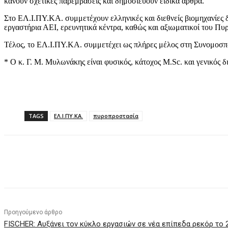
κάνουν σχετικές παρεμβάσεις και δημοσιεύουν ειδικά άρθρα.
Στο ΕΛ.Ι.ΠΥ.ΚΑ. συμμετέχουν ελληνικές και διεθνείς βιομηχανίες
εργαστήρια ΑΕΙ, ερευνητικά κέντρα, καθώς και αξιωματικοί του Π
Τέλος, το ΕΛ.Ι.ΠΥ.ΚΑ. συμμετέχει ως πλήρες μέλος στη Συνομοσπο
* Ο κ. Γ. Μ. Μυλωνάκης είναι φυσικός, κάτοχος M.Sc. και γενικό
TAGS
ΕΛ.Ι.ΠΥ.ΚΑ.
πυροπροστασία
Κοινοποίηση
Προηγούμενο άρθρο
FISCHER: Αυξάνει τον κύκλο εργασιών σε νέα επίπεδα ρεκόρ το 