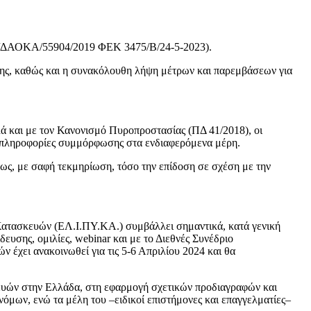
ΕΝ/ΔΑΟΚΑ/55904/2019 ΦΕΚ 3475/Β/24-5-2023).
τασης, καθώς και η συνακόλουθη λήψη μέτρων και παρεμβάσεων για
ά και με τον Κανονισμό Πυροπροστασίας (ΠΔ 41/2018), οι
ς πληροφορίες συμμόρφωσης στα ενδιαφερόμενα μέρη.
φως, με σαφή τεκμηρίωση, τόσο την επίδοση σε σχέση με την
Κατασκευών (ΕΛ.Ι.ΠΥ.ΚΑ.) συμβάλλει σημαντικά, κατά γενική
υσης, ομιλίες, webinar και με το Διεθνές Συνέδριο
έχει ανακοινωθεί για τις 5-6 Απριλίου 2024 και θα
ευών στην Ελλάδα, στη εφαρμογή σχετικών προδιαγραφών και
μων, ενώ τα μέλη του –ειδικοί επιστήμονες και επαγγελματίες–