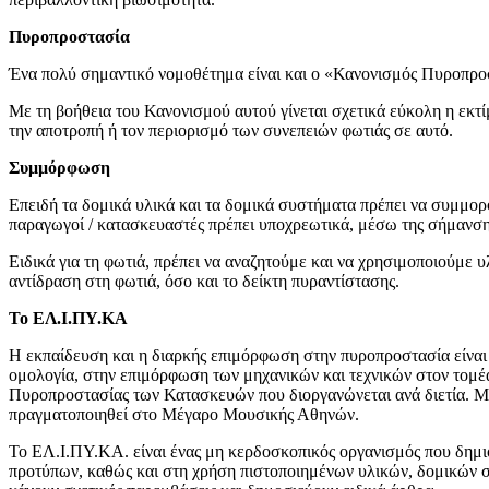
Πυροπροστασία
Ένα πολύ σημαντικό νομοθέτημα είναι και ο «Κανονισμός Πυροπ
Με τη βοήθεια του Κανονισμού αυτού γίνεται σχετικά εύκολη η εκτ
την αποτροπή ή τον περιορισμό των συνεπειών φωτιάς σε αυτό.
Συμμόρφωση
Επειδή τα δομικά υλικά και τα δομικά συστήματα πρέπει να συμμο
παραγωγοί / κατασκευαστές πρέπει υποχρεωτικά, μέσω της σήμανσ
Ειδικά για τη φωτιά, πρέπει να αναζητούμε και να χρησιμοποιούμε 
αντίδραση στη φωτιά, όσο και το δείκτη πυραντίστασης.
Το ΕΛ.Ι.ΠΥ.ΚΑ
Η εκπαίδευση και η διαρκής επιμόρφωση στην πυροπροστασία είνα
ομολογία, στην επιμόρφωση των μηχανικών και τεχνικών στον τομέα
Πυροπροστασίας των Κατασκευών που διοργανώνεται ανά διετία. Μά
πραγματοποιηθεί στο Μέγαρο Μουσικής Αθηνών.
Το ΕΛ.Ι.ΠΥ.ΚΑ. είναι ένας μη κερδοσκοπικός οργανισμός που δημ
προτύπων, καθώς και στη χρήση πιστοποιημένων υλικών, δομικών σ