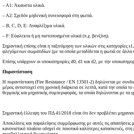
– A1: Άκαυστα υλικά.
– A2: Σχεδόν μηδενική συνεισφορά στη φωτιά.
– Β, C, D, E: Αναφλέξιμα υλικά.
– F: Εύφλεκτα ή μη πιστοποιημένα υλικά (π.χ. βενζίνη).
Σημαντική επίσης είναι η ταξινόμηση των υλικών στις κατηγορίες s1
φλεγόμενων σωματιδίων (με τα οποία μεταδίδεται η φωτιά σε άλλα υ
Επίσης υπάρχουν οι υποκατηγορίες d0, d1 και d2, με την υποκατηγο
Πυραντίσταση
Η πυραντίσταση (Fire Resistance / ΕΝ 13501-2) δηλώνεται με συνδυασ
μέρος αντιστοιχεί στη χρονική διάρκεια σε λεπτά, κατά την οποία τ
θερμικής και μηχανικής συμπεριφοράς, τα οποία δηλώνονται με τα γρ
Σημαντική έλλειψη του ΠΔ 41/2018 είναι ότι δεν προβλέπει μηχαν
Αποκλίσεις και παραλείψεις συμμόρφωσης με αυτές τις απαιτήσεις 
κανονιστικό πλαίσιο οδηγεί σε ποιοτικά καλύτερες κατασκευές, στη
περιβαλλοντική βιωσιμότητα.