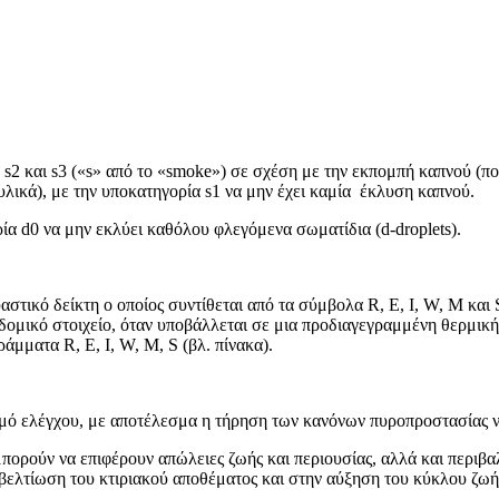
, s2 και s3 («s» από το «smoke») σε σχέση με την εκπομπή καπνού (πο
λικά), με την υποκατηγορία s1 να μην έχει καμία έκλυση καπνού.
ρία d0 να μην εκλύει καθόλου φλεγόμενα σωματίδια (d-droplets).
τικό δείκτη ο οποίος συντίθεται από τα σύμβολα R, E, I, W, M και S 
ο δομικό στοιχείο, όταν υποβάλλεται σε μια προδιαγεγραμμένη θερμική
άμματα R, E, I, W, M, S (βλ. πίνακα).
ισμό ελέγχου, με αποτέλεσμα η τήρηση των κανόνων πυροπροστασίας 
μπορούν να επιφέρουν απώλειες ζωής και περιουσίας, αλλά και περιβ
 βελτίωση του κτιριακού αποθέματος και στην αύξηση του κύκλου ζωής 