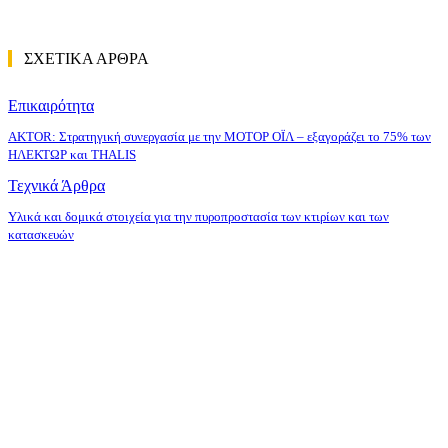
ΣΧΕΤΙΚΑ ΑΡΘΡΑ
Επικαιρότητα
AKTOR: Στρατηγική συνεργασία με την ΜΟΤΟΡ ΟΪΛ – εξαγοράζει το 75% των
ΗΛΕΚΤΩΡ και THALIS
Τεχνικά Άρθρα
Υλικά και δομικά στοιχεία για την πυροπροστασία των κτιρίων και των
κατασκευών