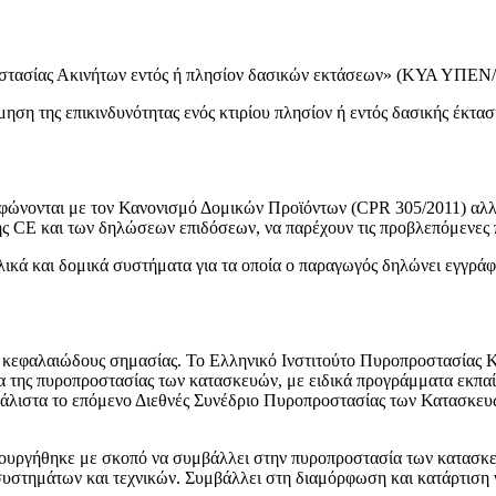
ροστασίας Ακινήτων εντός ή πλησίον δασικών εκτάσεων» (ΚΥΑ ΥΠ
ίμηση της επικινδυνότητας ενός κτιρίου πλησίον ή εντός δασικής έκ
ρφώνονται με τον Κανονισμό Δομικών Προϊόντων (CPR 305/2011) αλλ
ης CE και των δηλώσεων επιδόσεων, να παρέχουν τις προβλεπόμενε
υλικά και δομικά συστήματα για τα οποία ο παραγωγός δηλώνει εγγρά
ι κεφαλαιώδους σημασίας. Το Ελληνικό Ινστιτούτο Πυροπροστασίας 
 της πυροπροστασίας των κατασκευών, με ειδικά προγράμματα εκπαίδε
λιστα το επόμενο Διεθνές Συνέδριο Πυροπροστασίας των Κατασκευών 
ιουργήθηκε με σκοπό να συμβάλλει στην πυροπροστασία των κατασκ
υστημάτων και τεχνικών. Συμβάλλει στη διαμόρφωση και κατάρτιση νό