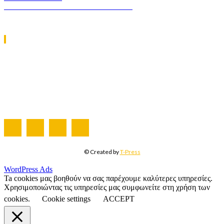
GREEN TRANSPORT & LOGISTICS
ΧΡΗΣΙΜΑ LINKS
Η ΕΤΑΙΡΕΙΑ ΜΑΣ
ΣΥΝΔΡΟΜΗ
ΔΙΑΦΗΜΙΣΗ
ΤΕΥΧΗ ΠΕΡΙΟΔΙΚΟΥ
© Created by
T-Press
WordPress Ads
Ta cookies μας βοηθούν να σας παρέχουμε καλύτερες υπηρεσίες.
Χρησιμοποιώντας τις υπηρεσίες μας συμφωνείτε στη χρήση των
cookies.
Cookie settings
ACCEPT