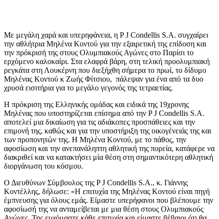
Με μεγάλη χαρά και υπερηφάνεια, η P J Condellis S.A. συγχαίρει
την αθλήτρια Μηλένα Κοντού για την εξαιρετική της επίδοση και
την πρόκρισή της στους Ολυμπιακούς Αγώνες στο Παρίσι το
ερχόμενο καλοκαίρι. Στα ελαφρά βάρη, στη τελική προολυμπιακή
ρεγκάτα στη Λουκέρνη που διεξήχθη σήμερα το πρωί, το δίδυμο
Μηλένας Κοντού κ Ζωής Φίτσιου, πάλεψαν για ένα από τα δυο
χρυσά εισιτήρια για το μεγάλο γεγονός της τετραετίας.
Η πρόκριση της Ελληνικής ομάδας και ειδικά της 19χρονης
Μηλένας που υποστηρίζεται επίσημα από την P J Condellis S.A.
αποτελεί μια δικαίωση για τις αδιάκοπες προσπάθειες και την
επιμονή της, καθώς και για την υποστήριξη της οικογένειάς της και
των προπονητών της. Η Μηλένα Κοντού, με το πάθος, την
αφοσίωση και την ανεπανάληπτη αθλητική της πορεία, κατάφερε να
διακριθεί και να κατακτήσει μία θέση στη σημαντικότερη αθλητική
διοργάνωση του κόσμου.
Ο Διευθύνων Σύμβουλος της P J Condellis S.A., κ. Γιάννης
Κοντέλλης, δήλωσε: «Η επιτυχία της Μηλένας Κοντού είναι πηγή
έμπνευσης για όλους εμάς. Είμαστε υπερήφανοι που βλέπουμε την
αφοσίωσή της να ανταμείβεται με μια θέση στους Ολυμπιακούς
Αγώνες. Της ευχόμαστε κάθε επιτυχία και είμαστε βέβαιοι ότι θα