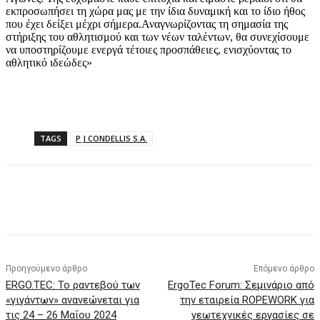
εκπροσωπήσει τη χώρα μας με την ίδια δυναμική και το ίδιο ήθος
που έχει δείξει μέχρι σήμερα.Αναγνωρίζοντας τη σημασία της
στήριξης του αθλητισμού και των νέων ταλέντων, θα συνεχίσουμε
να υποστηρίζουμε ενεργά τέτοιες προσπάθειες, ενισχύοντας το
αθλητικό ιδεώδες»
TAGS
P J CONDELLIS S.A.
Προηγούμενο άρθρο
Επόμενο άρθρο
ERGO.TEC: Το ραντεβού των
ErgoTec Forum: Σεμινάριο από
«γιγάντων» ανανεώνεται για
την εταιρεία ROPEWORK για
τις 24 – 26 Μαΐου 2024
γεωτεχνικές εργασίες σε