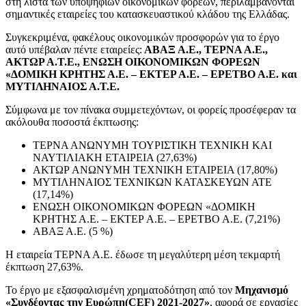
στη λίστα των υποψηφίων οικονομικών φορέων, περιλαμβάνονται
σημαντικές εταιρείες του κατασκευαστικού κλάδου της Ελλάδας.
Συγκεκριμένα, φακέλους οικονομικών προσφορών για το έργο
αυτό υπέβαλαν πέντε εταιρείες:
ΑΒΑΞ Α.Ε., ΤΕΡΝΑ Α.Ε.,
ΑΚΤΩΡ Α.Τ.Ε., ΕΝΩΣΗ ΟΙΚΟΝΟΜΙΚΩΝ ΦΟΡΕΩΝ
«ΔΟΜΙΚΗ ΚΡΗΤΗΣ Α.Ε. – ΕΚΤΕΡ Α.Ε. – ΕΡΕΤΒΟ Α.Ε. και
ΜΥΤΙΛΗΝΑΙΟΣ Α.Τ.Ε.
Σύμφωνα με τον πίνακα συμμετεχόντων, οι φορείς προσέφεραν τα
ακόλουθα ποσοστά έκπτωσης:
ΤΕΡΝΑ ΑΝΩΝΥΜΗ ΤΟΥΡΙΣΤΙΚΗ ΤΕΧΝΙΚΗ ΚΑΙ
ΝΑΥΤΙΛΙΑΚΗ ΕΤΑΙΡΕΙΑ (27,63%)
ΑΚΤΩΡ ΑΝΩΝΥΜΗ ΤΕΧΝΙΚΗ ΕΤΑΙΡΕΙΑ (17,80%)
ΜΥΤΙΛΗΝΑΙΟΣ ΤΕΧΝΙΚΩΝ ΚΑΤΑΣΚΕΥΩΝ ΑΤΕ
(17,14%)
ΕΝΩΣΗ ΟΙΚΟΝΟΜΙΚΩΝ ΦΟΡΕΩΝ «ΔΟΜΙΚΗ
ΚΡΗΤΗΣ Α.Ε. – ΕΚΤΕΡ Α.Ε. – ΕΡΕΤΒΟ Α.Ε. (7,21%)
ΑΒΑΞ Α.Ε. (5 %)
Η εταιρεία ΤΕΡΝΑ Α.Ε. έδωσε τη μεγαλύτερη μέση τεκμαρτή
έκπτωση 27,63%.
Το έργο με εξασφαλισμένη χρηματοδότηση από τον
Μηχανισμό
«Συνδέοντας την Ευρώπη(
CEF
) 2021-2027»
, αφορά σε εργασίες