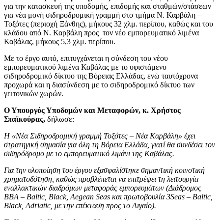
για την κατασκευή της υποδομής, επιδομής και σταθμών/στάσεων
για νέα μονή σιδηροδρομική γραμμή στο τμήμα Ν. Καρβάλη –
Τοξότες (περιοχή Ξάνθης), μήκους 32 χλμ. περίπου, καθώς και του
κλάδου από Ν. Καρβάλη προς τον νέο εμπορευματικό λιμένα
Καβάλας, μήκους 5,3 χλμ. περίπου.
Με το έργο αυτό, επιτυγχάνεται η σύνδεση του νέου
εμπορευματικού λιμένα Καβάλας με το υφιστάμενο
σιδηροδρομικό δίκτυο της Βόρειας Ελλάδας, ενώ ταυτόχρονα
προχωρά και η διασύνδεση με το σιδηροδρομικό δίκτυο των
γειτονικών χωρών.
Ο Υπουργός Υποδομών και Μεταφορών, κ. Χρήστος
Σταϊκούρας,
δήλωσε:
Η «Νέα Σιδηροδρομική γραμμή Τοξότες – Νέα Καρβάλη» έχει
στρατηγική σημασία για όλη τη Βόρεια Ελλάδα, γιατί θα συνδέσει τον
σιδηρόδρομο με το εμπορευματικό λιμάνι της Καβάλας.
Για την υλοποίηση του έργου εξασφαλίστηκε σημαντική κοινοτική
χρηματοδότηση, καθώς προβλέπεται να επιτρέψει τη λειτουργία
εναλλακτικών διαδρόμων μεταφοράς εμπορευμάτων (Διάδρομος
ΒΒΑ – Baltic, Black, Aegean Seas και πρωτοβουλία 3Seas – Baltic,
Black, Adriatic, με την επέκταση προς το Αιγαίο).