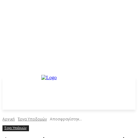
Αρχική
Έργα Υποδομών
Αποσφραγίστηκ...
Έργα Υποδομών