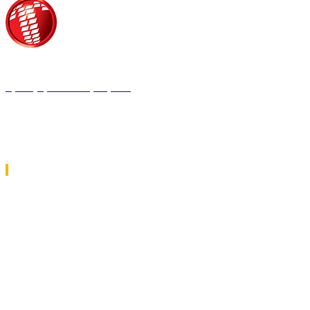
Τροίας 2, 152 35 Βριλήσσια
Τηλέφωνο:
210 68 00 470
Fax:
210 68 00 476,
Email:
tpress@tpress.gr
ΤΑ 9 ΠΕΡΙΟΔΙΚΑ ΜΑΣ
ΘΕΡΜΟΫΔΡΑΥΛΙΚΟΣ
ΗΛΕΚΤΡΟΛΟΓΟΣ
ΜΕΤΑΔΟΣΗ ΙΣΧΥΟΣ
ΕΡΓΟΤΑΞΙΑΚΑ ΘΕΜΑΤΑ
LOGISTICS & MANAGEMENT
CAR & TRUCK
ECOTEC
ASCEN TEC MAGAZINE
AGRO TEC MAGAZINE