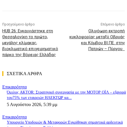
Προηγούμενο άρθρο
Επόμενο άρθρο
HUB 26: Εγκαινιάστηκε στη
Ολιγόωρη εκτροπή
Θεσσαλονίκη το πρώτο,
κυκλοφορίας μεταξύ Οβρυάς
μεγάλης κλίμακας,
και Κόμβου ΒΙ.ΠΕ. στην
βιοκλιματικό επιχειρηματικό
Πατρών – Πύργου
πάρκο της Βόρειας Ελλάδας
ΣΧΕΤΙΚΑ ΑΡΘΡΑ
Επικαιρότητα
Όμιλος AKTOR: Στρατηγική συνεργασία με την ΜΟΤΟΡ ΟΪΛ – εξαγορά
του75% των εταιρειών ΗΛΕΚΤΩΡ κα...
5 Αυγούστου 2026, 5:39 μμ
Επικαιρότητα
Υπουργείο Υποδομών & Μεταφορών:Εγκρίθηκαν σημαντικά αρδευτικά