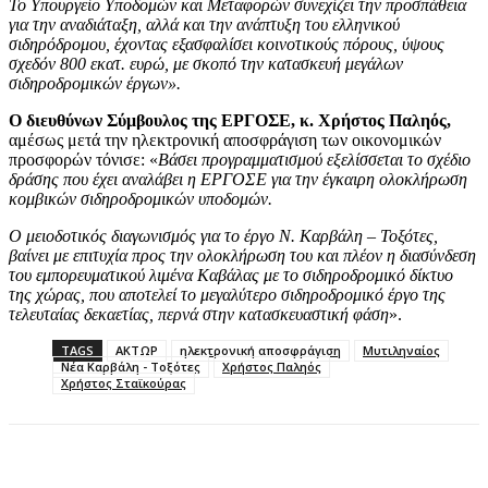
Το Υπουργείο Υποδομών και Μεταφορών συνεχίζει την προσπάθεια
για την αναδιάταξη, αλλά και την ανάπτυξη του ελληνικού
σιδηρόδρομου, έχοντας εξασφαλίσει κοινοτικούς πόρους, ύψους
σχεδόν 800 εκατ. ευρώ, με σκοπό την κατασκευή μεγάλων
σιδηροδρομικών έργων».
Ο διευθύνων Σύμβουλος της ΕΡΓΟΣΕ, κ. Χρήστος Παληός,
αμέσως μετά την ηλεκτρονική αποσφράγιση των οικονομικών
προσφορών τόνισε: «
Βάσει προγραμματισμού εξελίσσεται το σχέδιο
δράσης που έχει αναλάβει η ΕΡΓΟΣΕ για την έγκαιρη ολοκλήρωση
κομβικών σιδηροδρομικών υποδομών.
Ο μειοδοτικός διαγωνισμός για το έργο Ν. Καρβάλη – Τοξότες,
βαίνει με επιτυχία προς την ολοκλήρωση του και πλέον η διασύνδεση
του εμπορευματικού λιμένα Καβάλας με το σιδηροδρομικό δίκτυο
της χώρας, που αποτελεί το μεγαλύτερο σιδηροδρομικό έργο της
τελευταίας δεκαετίας, περνά στην κατασκευαστική φάση
».
TAGS
ΑΚΤΩΡ
ηλεκτρονική αποσφράγιση
Μυτιληναίος
Νέα Καρβάλη - Τοξότες
Χρήστος Παληός
Χρήστος Σταϊκούρας