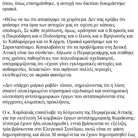
όπου, όπως επισημάνθηκε, η αντοχή του δικτύου δοκιμάστηκε
οριακά.
«Θέλω να πω ότι αποφύγαμε τα χειρότερα. Δεν σας κρύβω ότι
φτάσαμε στα όρια των αντοχών μας σε σχέση με κάποιες
υποδομές. Σε κάθε περίπτωση, όμως, κράτησαν και ο Κηφισός και
η Πικροδάφνη και ο Ποδονίφτης και ο Ιλισός και ο Βρηλισσός και
το Χαϊδαρόρεμα και το Κόρμπι. Οριακά κρατήσαμε και το
Σαρανταπόταμο. Καταλαβαίνετε ότι τα προβλήματα στη Δυτική
Αττική είναι πιο σύνθετα», δήλωσε ο Περιφερειάρχης και στάθηκε
στις χρόνιες παθογένειες του πολεοδομικού σχεδιασμού,
υπογραμμίζοντας ότι «έχουν γίνει εγκληματικές αστοχίες και
αυθαιρεσίες δεκαετιών» που αφήνουν πολλές περιοχές
εκτεθειμένες σε ακραία φαινόμενα.
«Δεν υπάρχει μαγικό ραβδί» τόνισε, σημειώνοντας ότι η λύση
απαιτεί ολοκληρωμένο στρατηγικό σχεδιασμό και συστηματική
υλοποίηση αντιπλημμυρικών έργων που ανταποκρίνονται στις
σύγχρονες κλιματικές προκλήσεις.
Ο κ. Χαρδαλιάς επανέλαβε τη δέσμευση της Περιφέρειας Αττικής
για την εκτέλεση 54 κομβικών έργων αντιπλημμυρικής θωράκισης:
τέσσερα έχουν ήδη ολοκληρωθεί, εννιά βρίσκονται σε εξέλιξη,
τρία βρίσκονται στο Ελεγκτικό Συνέδριο, οκτώ είναι σε φάση
δημοπράτησης και άλλα 30 αναμένεται να έχουν δημοπρατηθεί έως