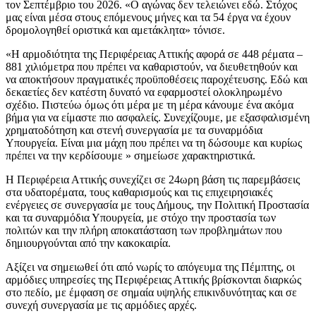
τον Σεπτέμβριο του 2026. «Ο αγώνας δεν τελειώνει εδώ. Στόχος
μας είναι μέσα στους επόμενους μήνες και τα 54 έργα να έχουν
δρομολογηθεί οριστικά και αμετάκλητα» τόνισε.
«Η αρμοδιότητα της Περιφέρειας Αττικής αφορά σε 448 ρέματα –
881 χιλιόμετρα που πρέπει να καθαριστούν, να διευθετηθούν και
να αποκτήσουν πραγματικές προϋποθέσεις παροχέτευσης. Εδώ και
δεκαετίες δεν κατέστη δυνατό να εφαρμοστεί ολοκληρωμένο
σχέδιο. Πιστεύω όμως ότι μέρα με τη μέρα κάνουμε ένα ακόμα
βήμα για να είμαστε πιο ασφαλείς. Συνεχίζουμε, με εξασφαλισμένη
χρηματοδότηση και στενή συνεργασία με τα συναρμόδια
Υπουργεία. Είναι μια μάχη που πρέπει να τη δώσουμε και κυρίως
πρέπει να την κερδίσουμε » σημείωσε χαρακτηριστικά.
Η Περιφέρεια Αττικής συνεχίζει σε 24ωρη βάση τις παρεμβάσεις
στα υδατορέματα, τους καθαρισμούς και τις επιχειρησιακές
ενέργειες σε συνεργασία με τους Δήμους, την Πολιτική Προστασία
και τα συναρμόδια Υπουργεία, με στόχο την προστασία των
πολιτών και την πλήρη αποκατάσταση των προβλημάτων που
δημιουργούνται από την κακοκαιρία.
Αξίζει να σημειωθεί ότι από νωρίς το απόγευμα της Πέμπτης, οι
αρμόδιες υπηρεσίες της Περιφέρειας Αττικής βρίσκονται διαρκώς
στο πεδίο, με έμφαση σε σημαία υψηλής επικινδυνότητας και σε
συνεχή συνεργασία με τις αρμόδιες αρχές.