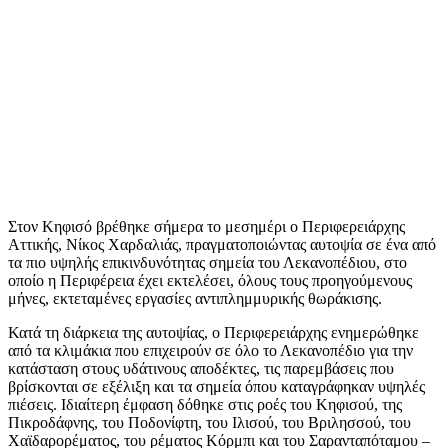
Στον Κηφισό βρέθηκε σήμερα το μεσημέρι ο Περιφερειάρχης
Αττικής, Νίκος Χαρδαλιάς, πραγματοποιώντας αυτοψία σε ένα από
τα πιο υψηλής επικινδυνότητας σημεία του Λεκανοπέδιου, στο
οποίο η Περιφέρεια έχει εκτελέσει, όλους τους προηγούμενους
μήνες, εκτεταμένες εργασίες αντιπλημμυρικής θωράκισης.
Κατά τη διάρκεια της αυτοψίας, ο Περιφερειάρχης ενημερώθηκε
από τα κλιμάκια που επιχειρούν σε όλο το Λεκανοπέδιο για την
κατάσταση στους υδάτινους αποδέκτες, τις παρεμβάσεις που
βρίσκονται σε εξέλιξη και τα σημεία όπου καταγράφηκαν υψηλές
πιέσεις. Ιδιαίτερη έμφαση δόθηκε στις ροές του Κηφισού, της
Πικροδάφνης, του Ποδονίφτη, του Ιλισού, του Βριλησσού, του
Χαϊδαρορέματος, του ρέματος Κόρμπι και του Σαρανταπόταμου –