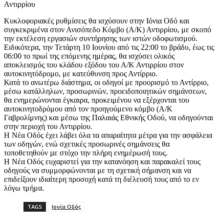
Αντιρρίου
Κυκλοφοριακές ρυθμίσεις θα ισχύσουν στην Ιόνια Οδό και
συγκεκριμένα στον Ανισόπεδο Κόμβο (Α/Κ) Αντιρρίου, με σκοπό
την εκτέλεση εργασιών συντήρησης των ιστών οδοφωτισμού.
Ειδικότερα, την Τετάρτη 10 Ιουνίου από τις 22:00 το βράδυ, έως τις
06:00 το πρωί της επόμενης ημέρας, θα ισχύσει ολικός
αποκλεισμός του κλάδου εξόδου του Α/Κ Αντιρρίου στον
αυτοκινητόδρομο, με κατεύθυνση προς Αντίρριο.
Κατά το ανωτέρω διάστημα, οι οδηγοί με προορισμό το Αντίρριο,
μέσω κατάλληλων, προσωρινών, προειδοποιητικών σημάνσεων,
θα ενημερώνονται έγκαιρα, προκειμένου να εξέρχονται του
αυτοκινητοδρόμου από τον προηγούμενο κόμβο (Α/Κ
Γαβρολίμνης) και μέσω της Παλαιάς Εθνικής Οδού, να οδηγούνται
στην περιοχή του Αντιρρίου.
Η Νέα Οδός έχει λάβει όλα τα απαραίτητα μέτρα για την ασφάλεια
των οδηγών, ενώ σχετικές προσωρινές σημάνσεις θα
τοποθετηθούν µε στόχο την πλήρη ενημέρωσή τους.
Η Νέα Οδός ευχαριστεί για την κατανόηση και παρακαλεί τους
οδηγούς να συμμορφώνονται με τη σχετική σήμανση και να
επιδείξουν ιδιαίτερη προσοχή κατά τη διέλευσή τους από το εν
λόγω τμήμα.
TAGS
Ιονία Οδός