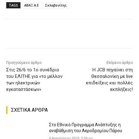
TAGS
ΑΒΑΞ Α.Ε
Σκλαβενίτης
Προηγούμενο άρθρο
Επόμενο άρθρο
Στις 26/6 το 1ο συνέδριο
Η JCB πηγαίνει στη
του ΕΛΙΤΗΕ για «το μέλλον
Θεσσαλονίκη με live
των ηλεκτρικών
επιδείξεις και πολλές
εγκαταστάσεων»
εκπλήξεις!
ΣΧΕΤΙΚΑ ΑΡΘΡΑ
Στο Εθνικό Πρόγραμμα Ανάπτυξης η
αναβάθμιση του Αεροδρομίου Πάρου
6 Αυγούστου 2026, 5:36 μμ